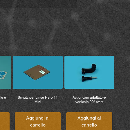
te e
Schutz per Linse Hero 11
Actioncam adattatore
0
Mini
verticale 90° starr
Aggiungi al
Aggiungi al
carrello
carrello