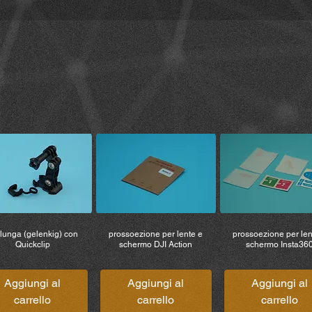
lunga (gelenkig) con
prossoezione per lente e
prossoezione per len
Quickclip
schermo DJI Action
schermo Insta36
Aggiungi al
Aggiungi al
Aggiungi al
carrello
carrello
carrello