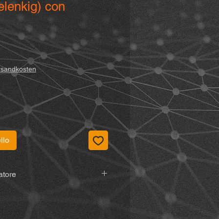
elenkig) con
ersandkosten
llo
atore
r, Vormholzer Ring 23, 58456
de