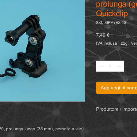
prolunga (g
Quickclip
SKU: GPM+EX-10
Prezzo
7,49 €
IVA inclusa
|
zzgl. V
Quantità
*
Aggiungi al carre
Produttore / import
MiBike - Mike Becke
Witten, www.mibike.
20, prolunga lunga (35 mm), pomello a vite)