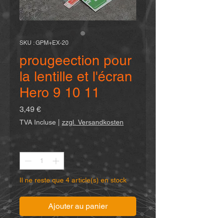
SKU : GPM+EX-20
prougeection pour
la lentille et l'écran
Hero 9 10 11
Prix
3,49 €
TVA Incluse
|
zzgl. Versandkosten
Quantité
*
Il ne reste que 4 article(s) en stock
Ajouter au panier