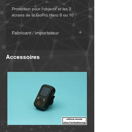
Protection pour l'objectif et les 2
écrans de la GoPro Hero 9 ou 10
Fabricant / importateur
MiBike - Mike Becker, Vormholzer
Ring 23, 58456 Witten,
Accessoires
www.mibike.de