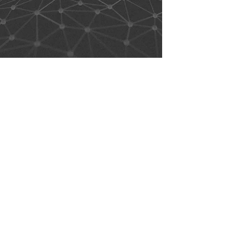
LINK
© 2026 di MiBike Orgogliosamente creato
con
Wix.com
Do Not Sell My Personal Information