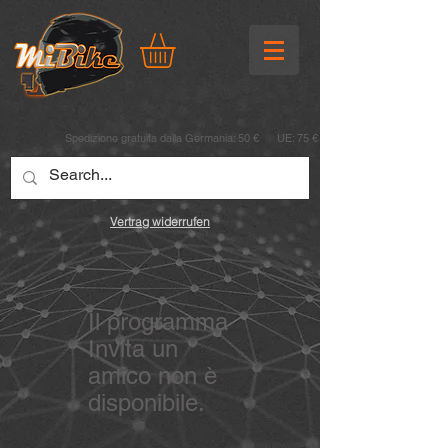
Spedizione gratuita dalla Germania: 50 € UE: 75 €
Vertrag widerrufen
Il programma
Invita un
amico non è
disponibile.