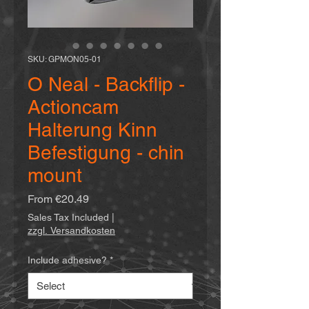
SKU: GPMON05-01
O Neal - Backflip -
Actioncam
Halterung Kinn
Befestigung - chin
mount
Sale
From
€20.49
Price
Sales Tax Included
|
zzgl. Versandkosten
Include adhesive?
*