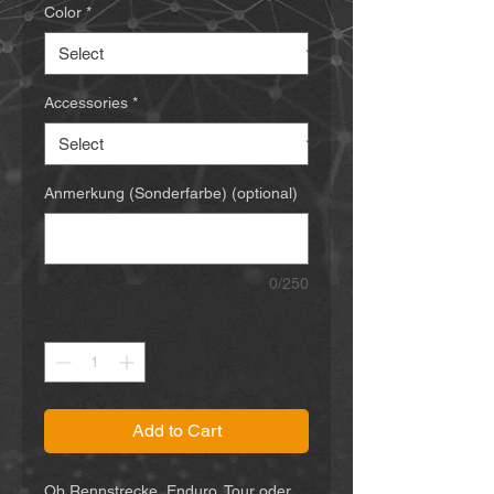
Color
*
Accessories
*
Anmerkung (Sonderfarbe) (optional)
0/250
Quantity
*
Add to Cart
Ob Rennstrecke, Enduro, Tour oder