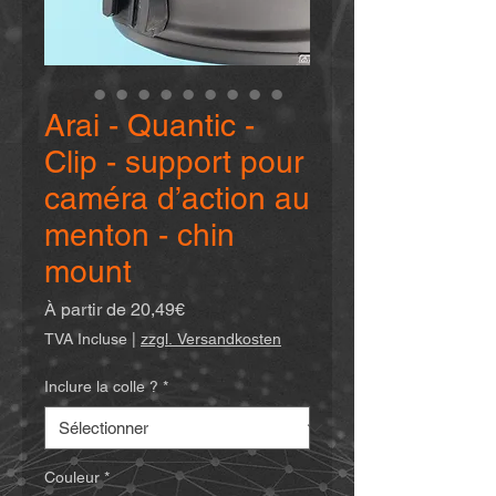
Arai - Quantic -
Clip - support pour
caméra d’action au
menton - chin
mount
Prix
À partir de
20,49€
promotionnel
TVA Incluse
|
zzgl. Versandkosten
Inclure la colle ?
*
Couleur
*