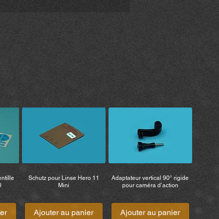
l’utilisation correcte et sûre du
ement de votre responsabilité. Si
 le produit après l’achat, vous
s en matière de responsabilité, de
emboursement des frais (y compris
MiBike – Mike Becker n’est donc pas
sures, décès, pertes ou
es véhicules, biens ou objets
appartenant à des tiers survenant
 produit.
ntille
Schutz pour Linse Hero 11
Adaptateur vertical 90° rigide
0
Mini
pour caméra d’action
er
Ajouter au panier
Ajouter au panier