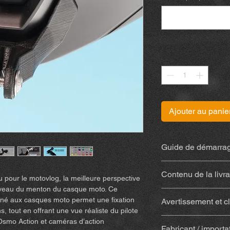
Quantité
*
Ajouter au panie
Guide de démarrag
Retrouvez la notice
(
Contenu de la livr
u pour le motovlog, la meilleure perspective
niveau du menton du casque moto. Ce
Support imprimé 
iné aux casques moto permet une fixation
Avertissement et c
résistant aux int
s, tout en offrant une vue réaliste du pilote
Avec colle
(Sugru) 
En achetant et en uti
 Osmo Action et caméras d’action
(colle, tampon alc
Fabricant / importa