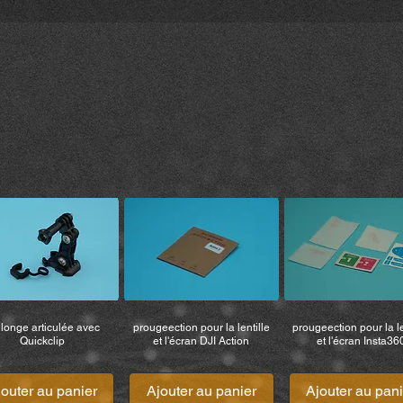
Sachez également que 
produit relève entièr
vous ne retournez pas
renoncez à tous droit
réclamations et de r
les frais d’avocat). 
responsable des bles
dommages causés à d
vous appartenant ou 
lors de l’utilisation du
longe articulée avec
prougeection pour la lentille
prougeection pour la le
Quickclip
et l'écran DJI Action
et l'écran Insta36
jouter au panier
Ajouter au panier
Ajouter au pani