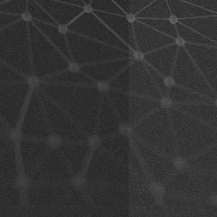
ons de vous informer à l’avance sur
logiques, le trafic et l’état des
ectement préparé avant d’utiliser le
produit lors de la conduite d’un
moto, vous devez respecter les
 du fabricant du véhicule ainsi que
u casque.
avec prudence.
t comprendre intégralement toutes
es aux droits légaux et aux
’utilisation du produit. En utilisant
eptez également toutes les
 la renonciation aux droits.
s à l’utilisation du produit sont
e de l’utilisateur,
t que le produit soit utilisé par
roduit peut contrevenir à des normes
ementations locales ou nationales.