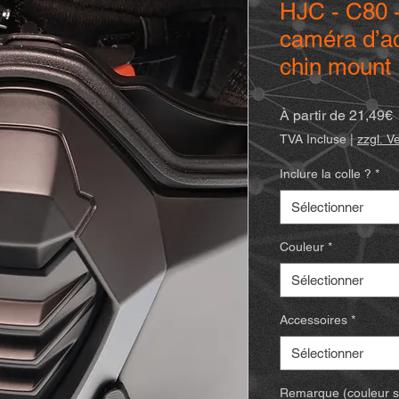
HJC - C80 -
caméra d’ac
chin mount
P
À partir de
21,49€
p
TVA Incluse
|
zzgl. V
Inclure la colle ?
*
Sélectionner
Couleur
*
Sélectionner
Accessoires
*
Sélectionner
Remarque (couleur spé