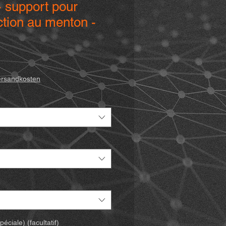
 support pour
tion au menton -
rix
romotionnel
ersandkosten
ciale) (facultatif)