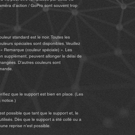
remarques suivants :
améra d’action / GoPro sont souvent trop
• Nous vous conseill
les conditions météoro
routes, et d’être corr
produit.
• Si vous utilisez le 
ouleur standard est le noir. Toutes les
véhicule, tel qu’une 
ouleurs spéciales sont disponibles. Veuillez
consignes de sécurité
 « Remarque (couleur spéciale) ». Les
celles du fabricant d
en supplément, peuvent allonger le délai de
• Utilisez le produit 
changées. D’autres couleurs sont
5. Vous devez lire e
emande.
les conditions relativ
avertissements liés à l
le produit, vous acc
conditions relatives à
rifiez que le support est bien en place. (Les
6. Tous les risques lié
 notice.)
entièrement à la charg
indépendamment du fai
est possible que tant que le support et, le
l’acheteur initial.
utilisés. Dès que le support a été collé ou a
7. L’utilisation du p
cune reprise n’est possible.
d’essai ou à des régl