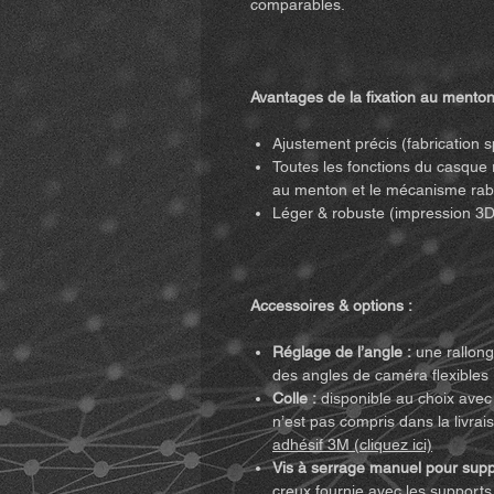
comparables.
Avantages de la fixation au menton
Ajustement précis (fabrication 
Toutes les fonctions du casque re
au menton et le mécanisme rab
Léger & robuste (impression 3D
Accessoires & options :
Réglage de l’angle :
une rallong
des angles de caméra flexibles 
Colle :
disponible au choix avec o
n’est pas compris dans la livra
adhésif 3M (cliquez ici)
Vis à serrage manuel pour supp
creux fournie avec les supports 