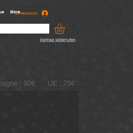
ue
More...
Se connecter
Vertrag widerrufen
llemagne : 50€ UE : 75€