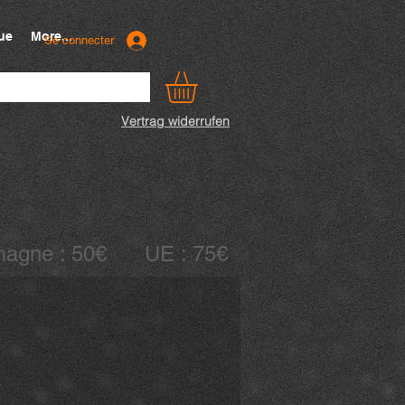
ue
More...
Se connecter
Vertrag widerrufen
llemagne : 50€ UE : 75€