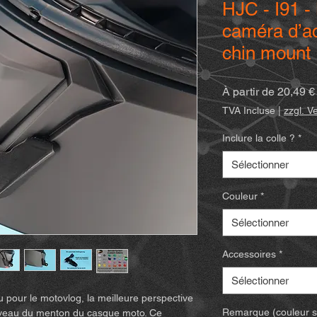
HJC - I91 - 
caméra d’ac
chin mount
À partir de
20,49 €
TVA Incluse
|
zzgl. V
Inclure la colle ?
*
Sélectionner
Couleur
*
Sélectionner
Accessoires
*
Sélectionner
u pour le motovlog, la meilleure perspective
Remarque (couleur spé
niveau du menton du casque moto. Ce