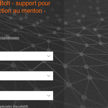
Bolt - support pour
tion au menton -
Prix
promotionnel
ersandkosten
ciale) (facultatif)