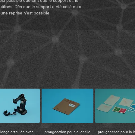
est possible que tant que le support et, le
la responsabilité de l’
utilisés. Dès que le support a été collé ou a
4. Vous devez lire e
cune reprise n’est possible.
remarques suivants :
• Nous vous conseill
les conditions météoro
routes, et d’être corr
produit.
• Si vous utilisez le 
véhicule, tel qu’une 
consignes de sécurité
celles du fabricant d
• Utilisez le produit 
5. Vous devez lire e
les conditions relativ
avertissements liés à l
le produit, vous acc
conditions relatives à
6. Tous les risques lié
entièrement à la charg
indépendamment du fai
l’acheteur initial.
longe articulée avec
prougeection pour la lentille
prougeection pour la le