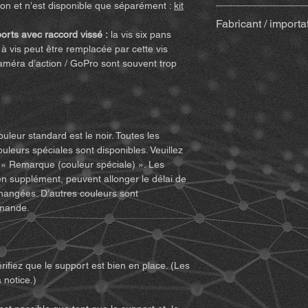
Avec colle
(Sugru) 
ison et n’est disponible que séparément :
kit
En achetant et en uti
(colle, tampon alc
Fabricant / importa
des droits juridiques 
en bois & bâtonne
orts avec raccord vissé :
la vis six pans
demande de dommage
mail avec la fact
à vis peut être remplacée par cette vis
MiBike - Mike Becke
d’avoir lu et compris
(peut varier pour 
améra d’action / GoPro sont souvent trop
Witten, www.mibike.
d’utiliser le produit. 
Kit d’accessoires
p
cet accord et renonce
incluse) – si sélec
n’acceptez pas toutes
Pour les suppo
retournez le produit
articulée (cliqu
1. Vous devez compre
Pour les varian
ouleur standard est le noir. Toutes les
les risques (y compri
avec Quickclip 
ouleurs spéciales sont disponibles. Veuillez
comportement inappro
 « Remarque (couleur spéciale) ». Les
d’autres personnes) po
Remarques :
De légè
en supplément, peuvent allonger le délai de
du produit.
occasionnellement ap
changées. D’autres couleurs sont
2. Vous devez vous a
d’ajustement et de f
emande.
permet l’utilisation 
néanmoins neufs et i
condition physique su
ne peuvent pas être t
équipements pouvant ê
pièce imprimée est 
devez également vous
rifiez que le support est bien en place. (Les
pas vos capacités et 
 notice.)
sécurité.
3. Vous devez être m