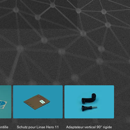
utilisation du produit.
t comprendre les avertissements et
ons de vous informer à l’avance sur
logiques, le trafic et l’état des
ectement préparé avant d’utiliser le
produit lors de la conduite d’un
moto, vous devez respecter les
 du fabricant du véhicule ainsi que
u casque.
avec prudence.
t comprendre intégralement toutes
es aux droits légaux et aux
’utilisation du produit. En utilisant
eptez également toutes les
 la renonciation aux droits.
s à l’utilisation du produit sont
e de l’utilisateur,
t que le produit soit utilisé par
ntille
Schutz pour Linse Hero 11
Adaptateur vertical 90° rigide