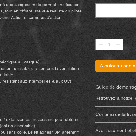
iné aux casques moto permet une fixation
s, tout en offrant une vue réaliste du pilote
 Osmo Action et caméras d’action
Quantité
*
 :
spécifique au casque)
Ajouter au panie
stent utilisables, y compris la ventilation
attable
, résistant aux intempéries & aux UV)
Guide de démarrag
Retrouvez la notice
(
Contenu de la livr
e / extension est nécessaire pour obtenir
Support imprimé 
(option disponible).
Avertissement et c
résistant aux int
u sans colle. Le kit adhésif 3M alternatif