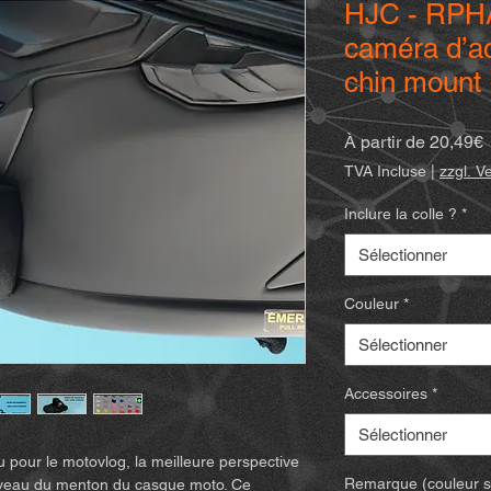
HJC - RPHA
caméra d’ac
chin mount
P
À partir de
20,49€
p
TVA Incluse
|
zzgl. V
Inclure la colle ?
*
Sélectionner
Couleur
*
Sélectionner
Accessoires
*
Sélectionner
u pour le motovlog, la meilleure perspective
Remarque (couleur spé
niveau du menton du casque moto. Ce