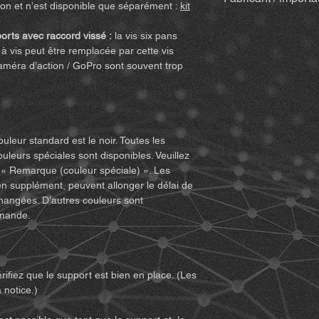
des droits juridiques 
ison et n’est disponible que séparément :
kit
en bois & bâtonne
demande de dommage
mail avec la fact
MiBike - Mike Becke
d’avoir lu et compris
orts avec raccord vissé :
la vis six pans
(peut varier pour 
Witten, www.mibike.
d’utiliser le produit. 
à vis peut être remplacée par cette vis
Kit d’accessoires
p
cet accord et renonce
améra d’action / GoPro sont souvent trop
incluse) – si sélec
n’acceptez pas toutes
Pour les suppo
retournez le produit
articulée (cliqu
1. Vous devez compre
Pour les varian
les risques (y compri
avec Quickclip 
comportement inappro
ouleur standard est le noir. Toutes les
d’autres personnes) po
ouleurs spéciales sont disponibles. Veuillez
Remarques :
De légè
du produit.
 « Remarque (couleur spéciale) ». Les
occasionnellement ap
2. Vous devez vous a
en supplément, peuvent allonger le délai de
d’ajustement et de f
permet l’utilisation 
changées. D’autres couleurs sont
néanmoins neufs et i
condition physique su
emande.
ne peuvent pas être t
équipements pouvant ê
pièce imprimée est 
devez également vous
pas vos capacités et 
sécurité.
rifiez que le support est bien en place. (Les
3. Vous devez être m
 notice.)
la responsabilité de l’
4. Vous devez lire e