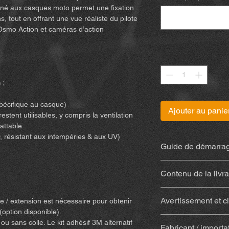
iné aux casques moto permet une fixation
s, tout en offrant une vue réaliste du pilote
 Osmo Action et caméras d’action
Quantité
*
 :
spécifique au casque)
Ajouter au panie
stent utilisables, y compris la ventilation
attable
, résistant aux intempéries & aux UV)
Guide de démarrag
Retrouvez la notice
(
Contenu de la livr
Support imprimé 
Avertissement et c
e / extension est nécessaire pour obtenir
résistant aux int
(option disponible).
Avec colle
(Sugru) 
En achetant et en uti
u sans colle. Le kit adhésif 3M alternatif
(colle, tampon alc
Fabricant / importa