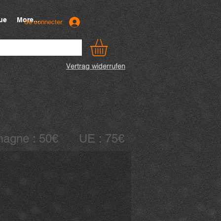
ue
More...
Se connecter
Vertrag widerrufen
llemagne : 50€ UE : 75€