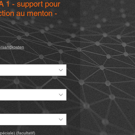
 1 - support pour
tion au menton -
rix
romotionnel
ersandkosten
ciale) (facultatif)