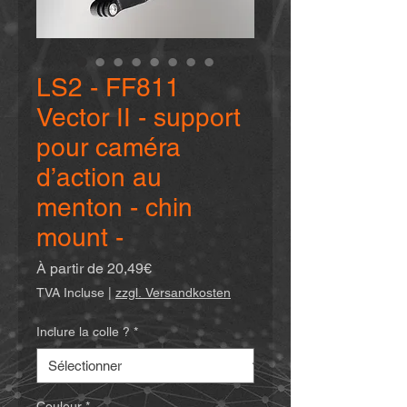
LS2 - FF811
Vector II - support
pour caméra
d’action au
menton - chin
mount -
Prix
À partir de
20,49€
promotionnel
TVA Incluse
|
zzgl. Versandkosten
Inclure la colle ?
*
Couleur
*