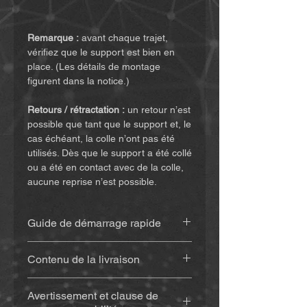
Remarque :
avant chaque trajet,
vérifiez que le support est bien en
place. (Les détails de montage
figurent dans la notice.)
Retours / rétractation :
un retour n’est
possible que tant que le support et, le
cas échéant, la colle n’ont pas été
utilisés. Dès que le support a été collé
ou a été en contact avec de la colle,
aucune reprise n’est possible.
Guide de démarrage rapide
Retrouvez la notice
(cliquez ici)
Contenu de la livraison
Support imprimé en 3D
(env. 20
Avertissement et clause de
g), en matériau résistant aux