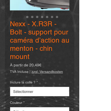
Nexx - X.R3R -
Bolt - support pour
caméra d’action au
menton - chin
mount
Prix
À partir de
20,49€
promotionnel
TVA Incluse
|
zzgl. Versandkosten
Inclure la colle ?
*
Couleur
*