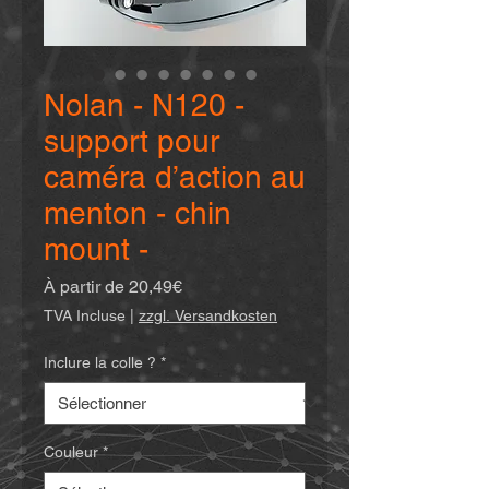
Nolan - N120 -
support pour
caméra d’action au
menton - chin
mount -
Prix
À partir de
20,49€
promotionnel
TVA Incluse
|
zzgl. Versandkosten
Inclure la colle ?
*
Couleur
*