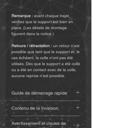
Remarque :
avant chaque trajet,
vérifiez que le support est bien en
place. (Les détails de montage
figurent dans la notice.)
Retours / rétractation :
un retour n’est
possible que tant que le support et, le
cas échéant, la colle n’ont pas été
utilisés. Dès que le support a été collé
ou a été en contact avec de la colle,
aucune reprise n’est possible.
Guide de démarrage rapide
Retrouvez la notice
(cliquez ici)
Contenu de la livraison
Support imprimé en 3D
(env. 20
Avertissement et clause de
g), en matériau résistant aux