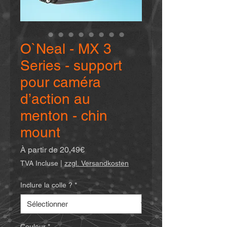
O`Neal - MX 3
Series - support
pour caméra
d’action au
menton - chin
mount
Prix
À partir de
20,49€
promotionnel
TVA Incluse
|
zzgl. Versandkosten
Inclure la colle ?
*
Couleur
*