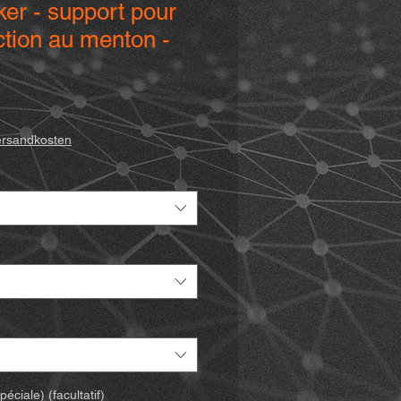
ker - support pour
tion au menton -
rix
romotionnel
ersandkosten
ciale) (facultatif)