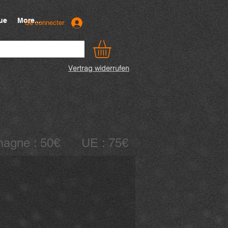
ue
More...
Se connecter
Vertrag widerrufen
llemagne : 50€ UE : 75€