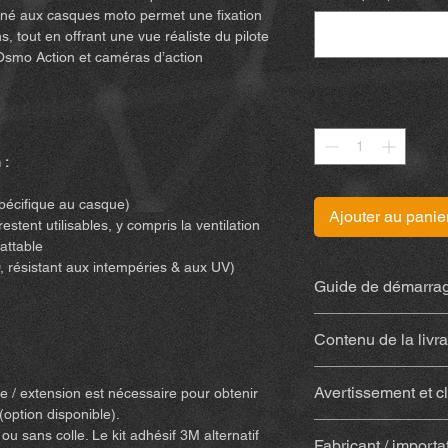
iné aux casques moto permet une fixation
s, tout en offrant une vue réaliste du pilote
 Osmo Action et caméras d’action
Quantité
*
 :
spécifique au casque)
Ajouter au panie
stent utilisables, y compris la ventilation
attable
, résistant aux intempéries & aux UV)
Guide de démarrag
Retrouvez la notice
(
Contenu de la livr
Support imprimé 
Avertissement et c
e / extension est nécessaire pour obtenir
résistant aux int
(option disponible).
Avec colle
(Sugru) 
En achetant et en uti
u sans colle. Le kit adhésif 3M alternatif
(colle, tampon alc
Fabricant / importa