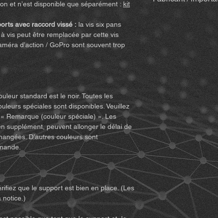
des droits juridiques 
ison et n’est disponible que séparément :
kit
en bois & bâtonne
demande de dommage
mail avec la fact
MiBike - Mike Becke
d’avoir lu et compris
orts avec raccord vissé :
la vis six pans
(peut varier pour 
Witten, www.mibike.
d’utiliser le produit. 
à vis peut être remplacée par cette vis
Kit d’accessoires
p
cet accord et renonce
améra d’action / GoPro sont souvent trop
incluse) – si sélec
n’acceptez pas toutes
Pour les suppo
retournez le produit
articulée (cliqu
1. Vous devez compre
Pour les varian
les risques (y compri
avec Quickclip 
comportement inappro
ouleur standard est le noir. Toutes les
d’autres personnes) po
ouleurs spéciales sont disponibles. Veuillez
Remarques :
De légè
du produit.
 « Remarque (couleur spéciale) ». Les
occasionnellement ap
2. Vous devez vous a
en supplément, peuvent allonger le délai de
d’ajustement et de f
permet l’utilisation 
changées. D’autres couleurs sont
néanmoins neufs et i
condition physique su
emande.
ne peuvent pas être t
équipements pouvant ê
pièce imprimée est 
devez également vous
pas vos capacités et 
sécurité.
rifiez que le support est bien en place. (Les
3. Vous devez être m
 notice.)
la responsabilité de l’
4. Vous devez lire e