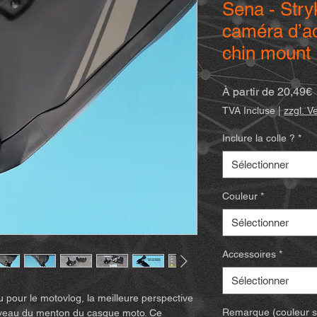
Sena - Stry
caméra d’ac
chin mount
P
À partir de
20,49€
p
TVA Incluse
|
zzgl. V
Inclure la colle ?
*
Sélectionner
Couleur
*
Sélectionner
Accessoires
*
Sélectionner
u pour le motovlog, la meilleure perspective
Remarque (couleur spé
niveau du menton du casque moto. Ce