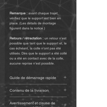
Remarque :
avant chaque trajet,
vérifiez que le support est bien en
place. (Les détails de montage
figurent dans la notice.)
Retours / rétractation :
un retour n’est
possible que tant que le support et, le
cas échéant, la colle n’ont pas été
utilisés. Dès que le support a été collé
ou a été en contact avec de la colle,
aucune reprise n’est possible.
Guide de démarrage rapide
Retrouvez la notice
(cliquez ici)
Contenu de la livraison
Support imprimé en 3D
(env. 20
Avertissement et clause de
g), en matériau résistant aux