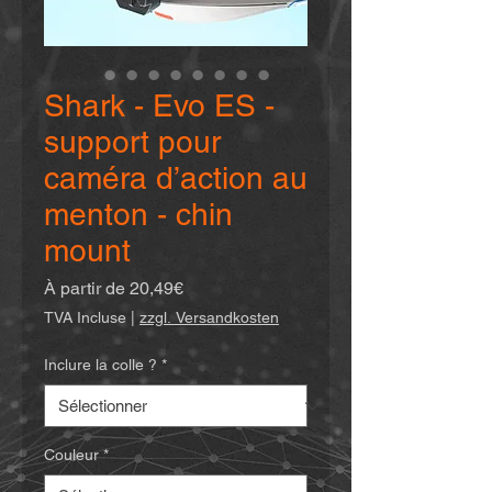
Shark - Evo ES -
support pour
caméra d’action au
menton - chin
mount
Prix
À partir de
20,49€
promotionnel
TVA Incluse
|
zzgl. Versandkosten
Inclure la colle ?
*
Couleur
*