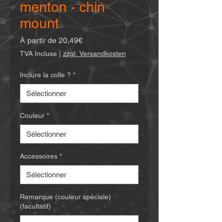
menton - chin
mount
Prix
À partir de
20,49€
promotionnel
TVA Incluse
|
zzgl. Versandkosten
Inclure la colle ?
*
Couleur
*
Accessoires
*
Remarque (couleur spéciale)
(facultatif)