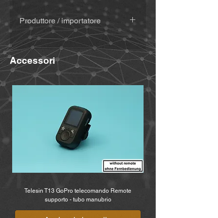
Produttore / importatore
MiBike - Mike Becker, Vormholzer
Ring 23, 58456 Witten,
Accessori
www.mibike.de
Telesin T13 GoPro telecomando Remote
supporto - tubo manubrio