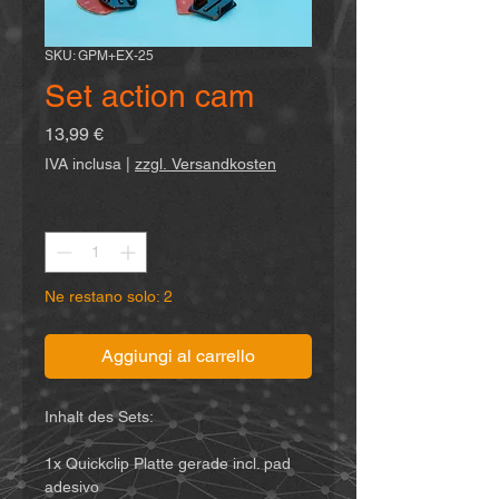
SKU: GPM+EX-25
Set action cam
Prezzo
13,99 €
IVA inclusa
|
zzgl. Versandkosten
Quantità
*
Ne restano solo: 2
Aggiungi al carrello
Inhalt des Sets:
1x Quickclip Platte gerade incl. pad
adesivo