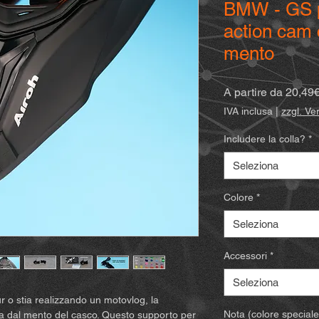
BMW - GS p
action cam 
mento
A partire da
20,49
IVA inclusa
|
zzgl. V
Includere la colla?
*
Seleziona
Colore
*
Seleziona
Accessori
*
Seleziona
our o stia realizzando un motovlog, la
Nota (colore speciale)
la dal mento del casco. Questo supporto per