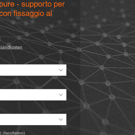
ure - supporto per
con fissaggio al
Prezzo
€
scontato
ersandkosten
 (facoltativo)