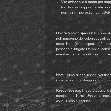
Vite azionabile a mano per suppo
fornita con i supporti a vite può
normali viti per action cam/GoP
Colore & colori speciali:
Il colore st
nell’immagine dei colori speciali son
sotto “Nota (colore speciale)”. I c
possono allungare i tempi di conseg
eventualmente disponibili su richie
Nota:
Prima di ogni uscita, verifica
(I dettagli sul montaggio sono riporta
Reso / recesso:
Il reso è possibile 
sono stati utilizzati. Una volta incol
colla, il reso è escluso.