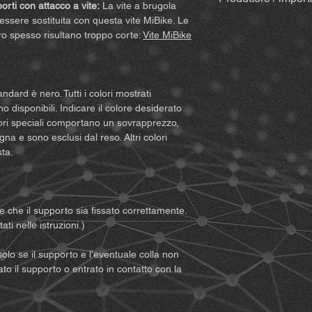
importanti diritti lega
rti con attacco a vite:
La vite a brugola
bastoncini in legno
Assicuratevi quindi d
 essere sostituita con questa vite MiBike. Le
insieme alla fattu
MiBike - Mike Becke
condizioni prima di uti
ro spesso risultano troppo corte:
Vite MiBike
variare nel caso di
Witten, www.mibike.
prodotto, accettate i
Set accessori
per 
qualsiasi pretesa. Se 
prolunga) – se se
del presente accordo, 
Per supporti co
un rimborso complet
andard è nero. Tutti i colori mostrati
Per varianti Qu
1. Dovete comprender
o disponibili. Indicare il colore desiderato
Quickclip
rischi (compresi que
olori speciali comportano un sovrapprezzo,
improprio vostro o d
na e sono esclusi dal reso. Altri colori
Note:
A causa dei cont
sorgere durante l’util
sta.
possono comparire min
2. Dovete assicurarvi 
sono comunque nuovi 
consenta l’uso del pr
possibile testare ogn
fisiche sufficienteme
reali, il componente
attrezzature che pos
re che il supporto sia fissato correttamente.
campione.
prodotto. Dovete inolt
ti nelle istruzioni.)
limiti le vostre capaci
sicurezza.
solo se il supporto e l’eventuale colla non
3. Dovete essere mag
lato il supporto o entrato in contatto con la
la responsabilità dell
4. Dovete leggere e 
avvertenze e indicazi