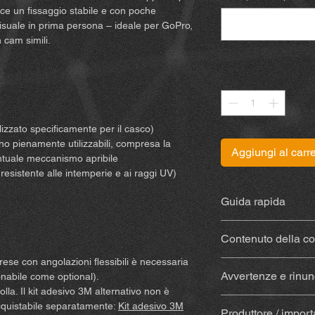
ce un fissaggio stabile e con poche
 visuale in prima persona – ideale per GoPro,
 cam simili.
Quantità
*
izzato specificamente per il casco)
ano pienamente utilizzabili, compresa la
Aggiungi al carre
ntuale meccanismo apribile
esistente alle intemperie e ai raggi UV)
Guida rapida
Le istruzioni sono dis
Contenuto della c
rese con angolazioni flessibili è necessaria
Supporto stampat
Avvertenze e rinunc
nabile come optional).
materiale resisten
lla. Il kit adesivo 3M alternativo non è
Con colla
(Sugru) –
Acquistando e utilizz
cquistabile separatamente:
Kit adesivo 3M
tampone alcolico p
Produttore / import