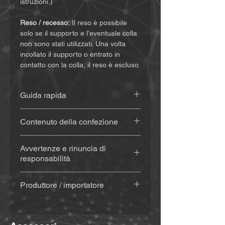
istruzioni.)
Reso / recesso:
Il reso è possibile
solo se il supporto e l’eventuale colla
non sono stati utilizzati. Una volta
incollato il supporto o entrato in
contatto con la colla, il reso è escluso.
Guida rapida
Le istruzioni sono disponibili
qui
.
Contenuto della confezione
Supporto stampato in 3D
(circa 20
Avvertenze e rinuncia di
g), realizzato in materiale
responsabilità
resistente alle intemperie e ai
raggi UV
Acquistando e utilizzando questo
Con colla
(Sugru) – se
Produttore / importatore
prodotto, rinunciate a importanti diritti
selezionato: kit colla (colla,
legali e a richieste di risarcimento
MiBike - Mike Becker, Vormholzer
tampone alcolico per la pulizia,
danni. Assicuratevi quindi di aver letto
Ring 23, 58456 Witten,
spatola in legno e bastoncini in
e compreso le seguenti condizioni
www.mibike.de
legno) + istruzioni inviate via e-