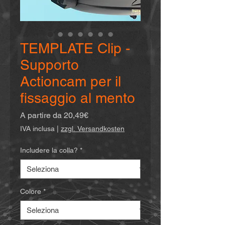
TEMPLATE Clip -
Supporto
Actioncam per il
fissaggio al mento
Prezzo
A partire da
20,49€
scontato
IVA inclusa
|
zzgl. Versandkosten
Includere la colla?
*
Colore
*