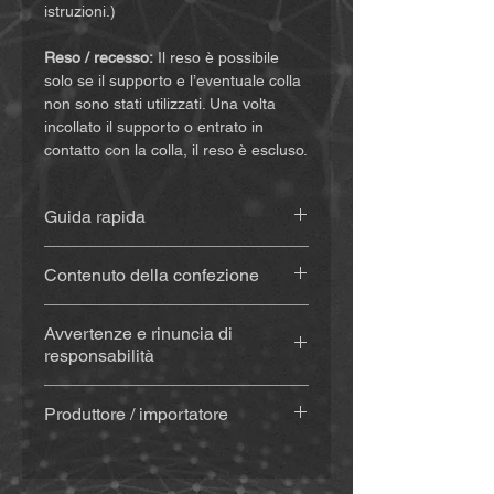
istruzioni.)
Reso / recesso:
Il reso è possibile
solo se il supporto e l’eventuale colla
non sono stati utilizzati. Una volta
incollato il supporto o entrato in
contatto con la colla, il reso è escluso.
Guida rapida
Le istruzioni sono disponibili
qui
.
Contenuto della confezione
Supporto stampato in 3D
(circa 20
Avvertenze e rinuncia di
g), realizzato in materiale
responsabilità
resistente alle intemperie e ai
raggi UV
Acquistando e utilizzando questo
Con colla
(Sugru) – se
Produttore / importatore
prodotto, rinunciate a importanti diritti
selezionato: kit colla (colla,
legali e a richieste di risarcimento
MiBike - Mike Becker, Vormholzer
tampone alcolico per la pulizia,
danni. Assicuratevi quindi di aver letto
Ring 23, 58456 Witten,
spatola in legno e bastoncini in
e compreso le seguenti condizioni