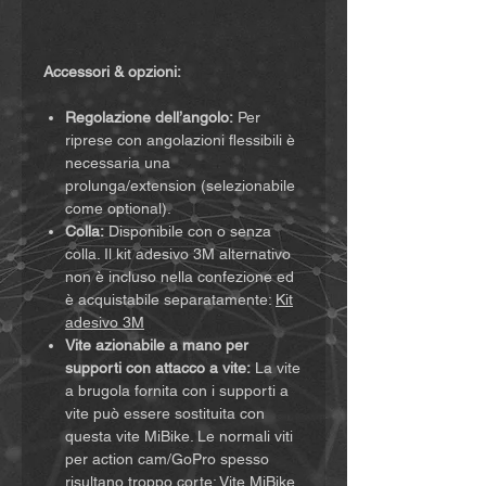
Accessori & opzioni:
Regolazione dell’angolo:
Per
riprese con angolazioni flessibili è
necessaria una
prolunga/extension (selezionabile
come optional).
Colla:
Disponibile con o senza
colla. Il kit adesivo 3M alternativo
non è incluso nella confezione ed
è acquistabile separatamente:
Kit
adesivo 3M
Vite azionabile a mano per
supporti con attacco a vite:
La vite
a brugola fornita con i supporti a
vite può essere sostituita con
questa vite MiBike. Le normali viti
per action cam/GoPro spesso
risultano troppo corte:
Vite MiBike