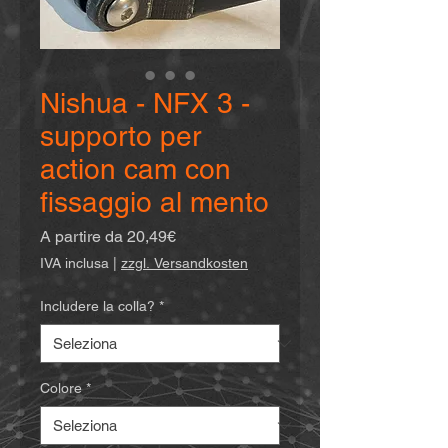
Nishua - NFX 3 -
supporto per
action cam con
fissaggio al mento
Prezzo
A partire da
20,49€
scontato
IVA inclusa
|
zzgl. Versandkosten
Includere la colla?
*
Colore
*