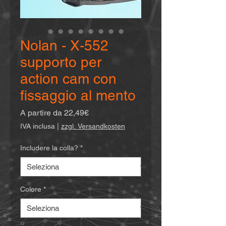
Nolan - X-552
supporto per
action cam con
fissaggio al mento
Prezzo
A partire da
22,49€
scontato
IVA inclusa
|
zzgl. Versandkosten
Includere la colla?
*
Colore
*