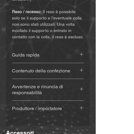
Reso / recesso:
Il reso è possibile
solo se il supporto e l’eventuale colla
non sono stati utilizzati. Una volta
incollato il supporto o entrato in
contatto con la colla, il reso è escluso.
Guida rapida
Le istruzioni sono disponibili
qui
.
Contenuto della confezione
Supporto stampato in 3D
(circa 20
Avvertenze e rinuncia di
g), realizzato in materiale
responsabilità
resistente alle intemperie e ai
raggi UV
Acquistando e utilizzando questo
Con colla
(Sugru) – se
Produttore / importatore
prodotto, rinunciate a importanti diritti
selezionato: kit colla (colla,
legali e a richieste di risarcimento
MiBike - Mike Becker, Vormholzer
tampone alcolico per la pulizia,
danni. Assicuratevi quindi di aver letto
Ring 23, 58456 Witten,
spatola in legno e bastoncini in
e compreso le seguenti condizioni
Accessori
www.mibike.de
legno) + istruzioni inviate via e-