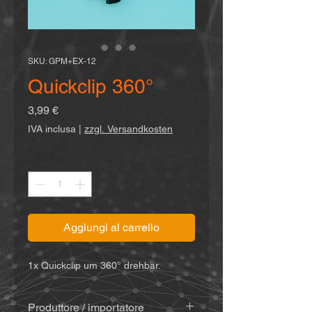
SKU: GPM+EX-12
Quickclip 360°
Prezzo
3,99 €
IVA inclusa
|
zzgl. Versandkosten
Quantità
*
Aggiungi al carrello
1x Quickclip um 360° drehbar.
Produttore / importatore