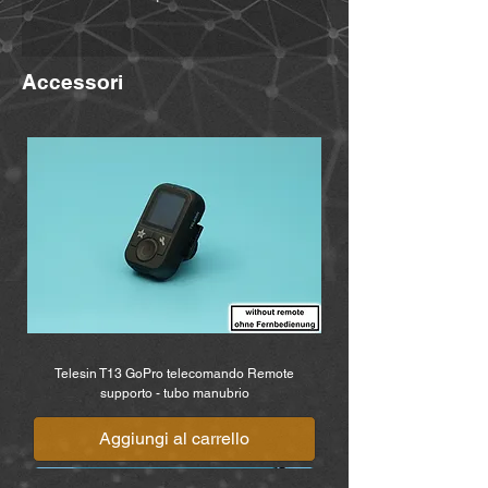
MiBike - Mike Becker, Vormholzer
Ring 23, 58456 Witten,
Accessori
www.mibike.de
Telesin T13 GoPro telecomando Remote
supporto - tubo manubrio
Aggiungi al carrello