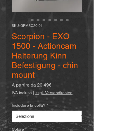
SKU: GPMSC20-01
Scorpion - EXO
1500 - Actioncam
Halterung Kinn
Befestigung - chin
mount
Prezzo
A partire da
20,49€
scontato
IVA inclusa
|
zzgl. Versandkosten
Includere la colla?
*
Colore
*