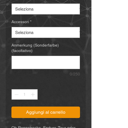
Accessori
*
Anmerkung (Sonderfarbe)
(facoltativo)
0/250
Quantità
*
Aggiungi al carrello
Ob Rennstrecke, Enduro, Tour oder