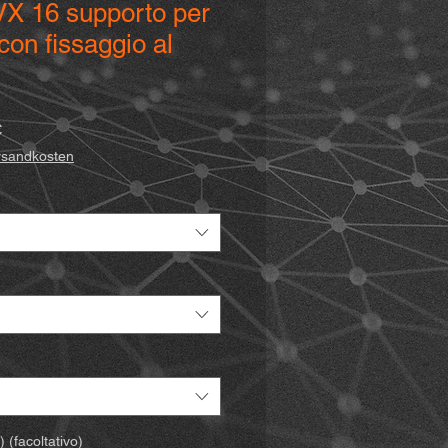
VX 16 supporto per
con fissaggio al
Prezzo
€
scontato
ersandkosten
 (facoltativo)