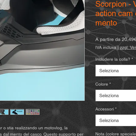
Scorpion - 
action cam 
mento
A partire da
20,49
IVA inclusa
|
zzgl. V
Includere la colla?
*
Seleziona
Colore
*
Seleziona
Accessori
*
Seleziona
our o stia realizzando un motovlog, la
Nota (colore speciale)
la dal mento del casco. Questo supporto per