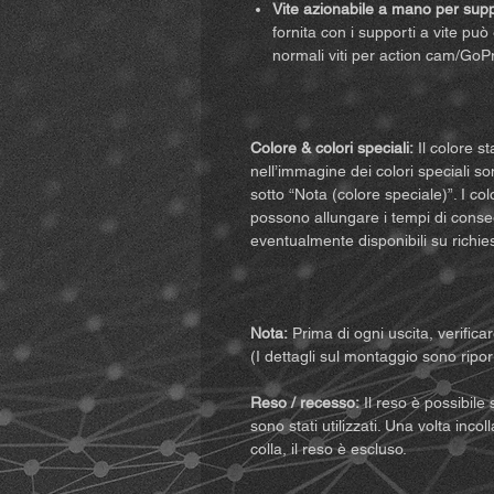
Vite azionabile a mano per suppo
fornita con i supporti a vite può
normali viti per action cam/GoP
Colore & colori speciali:
Il colore st
nell’immagine dei colori speciali son
sotto “Nota (colore speciale)”. I c
possono allungare i tempi di conseg
eventualmente disponibili su richie
Nota:
Prima di ogni uscita, verifica
(I dettagli sul montaggio sono riporta
Reso / recesso:
Il reso è possibile 
sono stati utilizzati. Una volta incol
colla, il reso è escluso.