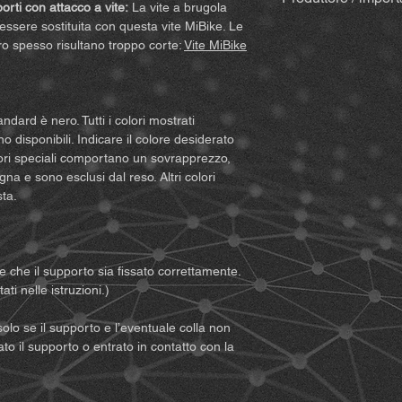
importanti diritti lega
rti con attacco a vite:
La vite a brugola
bastoncini in legno
Assicuratevi quindi d
 essere sostituita con questa vite MiBike. Le
insieme alla fattu
MiBike - Mike Becke
condizioni prima di uti
ro spesso risultano troppo corte:
Vite MiBike
variare nel caso di
Witten, www.mibike.
prodotto, accettate i
Set accessori
per 
qualsiasi pretesa. Se 
prolunga) – se se
del presente accordo, 
Per supporti co
un rimborso complet
andard è nero. Tutti i colori mostrati
Per varianti Qu
1. Dovete comprender
o disponibili. Indicare il colore desiderato
Quickclip
rischi (compresi que
olori speciali comportano un sovrapprezzo,
improprio vostro o d
na e sono esclusi dal reso. Altri colori
Note:
A causa dei cont
sorgere durante l’util
sta.
possono comparire min
2. Dovete assicurarvi 
sono comunque nuovi 
consenta l’uso del pr
possibile testare ogn
fisiche sufficienteme
reali, il componente
attrezzature che pos
re che il supporto sia fissato correttamente.
campione.
prodotto. Dovete inolt
ti nelle istruzioni.)
limiti le vostre capaci
sicurezza.
solo se il supporto e l’eventuale colla non
3. Dovete essere mag
lato il supporto o entrato in contatto con la
la responsabilità dell
4. Dovete leggere e 
avvertenze e indicazi