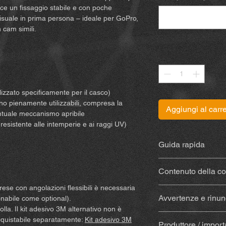
ce un fissaggio stabile e con poche
 visuale in prima persona – ideale per GoPro,
 cam simili.
Quantità
*
izzato specificamente per il casco)
ano pienamente utilizzabili, compresa la
Aggiungi al carre
ntuale meccanismo apribile
esistente alle intemperie e ai raggi UV)
Guida rapida
Le istruzioni sono dis
Contenuto della c
rese con angolazioni flessibili è necessaria
Supporto stampat
Avvertenze e rinunc
nabile come optional).
materiale resisten
lla. Il kit adesivo 3M alternativo non è
Con colla
(Sugru) –
Acquistando e utilizz
cquistabile separatamente:
Kit adesivo 3M
tampone alcolico p
Produttore / import