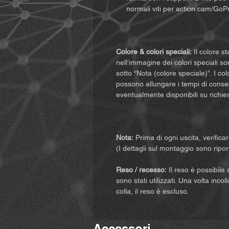
normali viti per action cam/GoP
Colore & colori speciali:
Il colore st
nell’immagine dei colori speciali son
sotto “Nota (colore speciale)”. I c
possono allungare i tempi di conseg
eventualmente disponibili su richie
Nota:
Prima di ogni uscita, verifica
(I dettagli sul montaggio sono riporta
Reso / recesso:
Il reso è possibile 
sono stati utilizzati. Una volta incol
colla, il reso è escluso.
Accessori