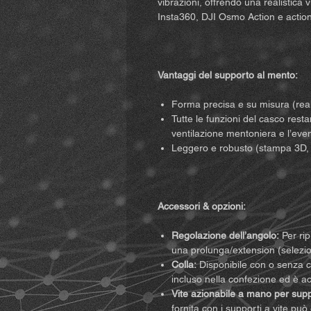
vibrazioni, offrendo una realistica
Insta360, DJI Osmo Action e action
Vantaggi del supporto al mento:
Forma precisa e su misura (real
Tutte le funzioni del casco rest
ventilazione mentoniera e l’eve
Leggero e robusto (stampa 3D, r
Accessori & opzioni:
Regolazione dell’angolo:
Per rip
una prolunga/extension (selezio
Colla:
Disponibile con o senza co
incluso nella confezione ed è a
Vite azionabile a mano per suppo
fornita con i supporti a vite può