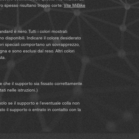
• Vi consigliamo di in
ro spesso risultano troppo corte:
Vite MiBike
meteorologiche, sul tr
di prepararvi adeguat
prodotto.
• Se utilizzate il pro
andard è nero. Tutti i colori mostrati
come ad esempio una
o disponibili. Indicare il colore desiderato
di sicurezza del costr
olori speciali comportano un sovrapprezzo,
del casco.
na e sono esclusi dal reso. Altri colori
• Utilizzate il prodot
sta.
5. Dovete leggere e
le condizioni relative 
connesse all’uso del p
accettate inoltre tutte
re che il supporto sia fissato correttamente.
ai diritti.
ti nelle istruzioni.)
6. Tutti i rischi deriv
interamente sull’uten
solo se il supporto e l’eventuale colla non
che il prodotto venga 
lato il supporto o entrato in contatto con la
7. L’uso del prodotto
regolamenti locali o n
che l’uso corretto e 
sotto la vostra respons