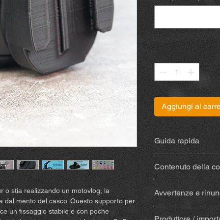
Quantità
*
Aggiungi al carre
Guida rapida
Le istruzioni sono dis
Contenuto della c
Supporto stampat
our o stia realizzando un motovlog, la
Avvertenze e rinunc
materiale resisten
la dal mento del casco. Questo supporto per
Con colla
(Sugru) –
Acquistando e utilizz
ce un fissaggio stabile e con poche
tampone alcolico p
Produttore / import