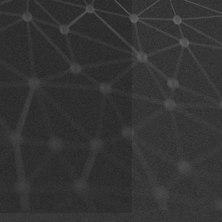
formarvi in anticipo sulle condizioni
affico e sullo stato delle strade e
amente prima di utilizzare il
dotto durante la guida di un veicolo,
 moto, dovete rispettare le norme
uttore del veicolo e del produttore
to con prudenza.
 comprendere completamente tutte
ai diritti legali e alle avvertenze
rodotto. Utilizzando il prodotto,
 le condizioni relative alla rinuncia
anti dall’uso del prodotto ricadono
te, indipendentemente dal fatto
utilizzato dall’acquirente originario.
 può violare norme di prova o
azionali. Siate inoltre consapevoli
sicuro del prodotto è interamente
abilità. Se non restituite il