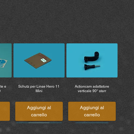
, rinunciate a tutti i diritti relativi
ese e rimborso dei costi (incluse le
e – Mike Becker non è pertanto
oni, decessi, perdite o danni a
ggetti appartenenti a voi o a terzi
ante l’uso del prodotto.
te e
Schutz per Linse Hero 11
Actioncam adattatore
0
Mini
verticale 90° starr
Aggiungi al
Aggiungi al
carrello
carrello