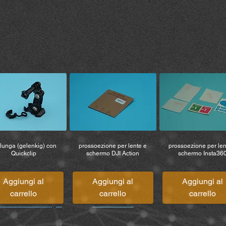
prodotto dopo l’acquisto
a responsabilità, pret
spese legali). MiBik
responsabile per lesi
veicoli, proprietà o o
che si verifichino dur
lunga (gelenkig) con
prossoezione per lente e
prossoezione per len
Quickclip
schermo DJI Action
schermo Insta36
Aggiungi al
Aggiungi al
Aggiungi al
carrello
carrello
carrello