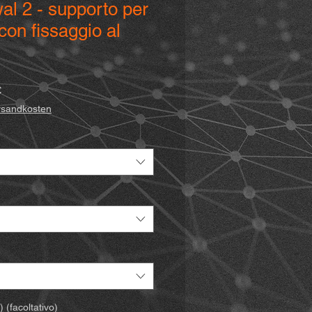
al 2 - supporto per
con fissaggio al
Prezzo
€
scontato
ersandkosten
 (facoltativo)