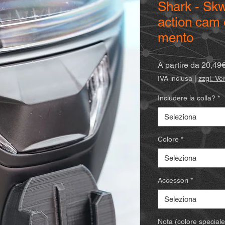
Shark - Skw
action cam 
mento
A partire da
20,49
IVA inclusa
|
zzgl. V
Includere la colla?
*
Seleziona
Colore
*
Seleziona
Accessori
*
Seleziona
Nota (colore speciale)