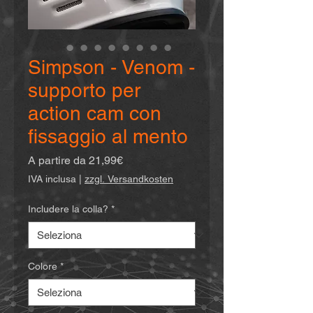
Simpson - Venom -
supporto per
action cam con
fissaggio al mento
Prezzo
A partire da
21,99€
scontato
IVA inclusa
|
zzgl. Versandkosten
Includere la colla?
*
Colore
*