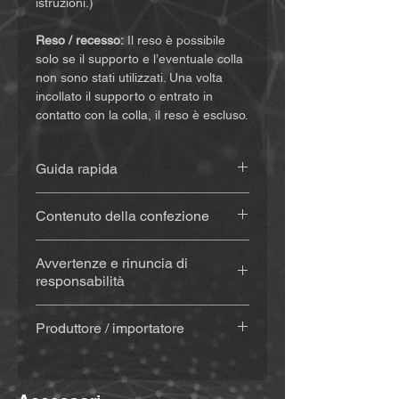
istruzioni.)
Reso / recesso:
Il reso è possibile
solo se il supporto e l’eventuale colla
non sono stati utilizzati. Una volta
incollato il supporto o entrato in
contatto con la colla, il reso è escluso.
Guida rapida
Le istruzioni sono disponibili
qui
.
Contenuto della confezione
Supporto stampato in 3D
(circa 20
Avvertenze e rinuncia di
g), realizzato in materiale
responsabilità
resistente alle intemperie e ai
raggi UV
Acquistando e utilizzando questo
Con colla
(Sugru) – se
Produttore / importatore
prodotto, rinunciate a importanti diritti
selezionato: kit colla (colla,
legali e a richieste di risarcimento
MiBike - Mike Becker, Vormholzer
tampone alcolico per la pulizia,
danni. Assicuratevi quindi di aver letto
Ring 23, 58456 Witten,
spatola in legno e bastoncini in
e compreso le seguenti condizioni
www.mibike.de
legno) + istruzioni inviate via e-