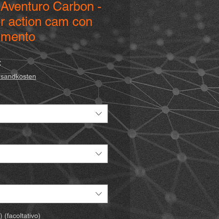
 Aventuro Carbon -
r action cam con
l mento
Prezzo
€
scontato
ersandkosten
 (facoltativo)