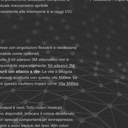
importanti diritti lega
bastoncini in legno
ntuale meccanismo apribile
Assicuratevi quindi d
insieme alla fattu
MiBike - Mike Becke
esistente alle intemperie e ai raggi UV)
condizioni prima di uti
variare nel caso di
Witten, www.mibike.
prodotto, accettate i
Set accessori
per 
qualsiasi pretesa. Se 
prolunga) – se se
del presente accordo, 
Per supporti co
un rimborso complet
Per varianti Qu
1. Dovete comprender
Quickclip
rese con angolazioni flessibili è necessaria
rischi (compresi que
nabile come optional).
improprio vostro o d
Note:
A causa dei cont
lla. Il kit adesivo 3M alternativo non è
sorgere durante l’util
possono comparire min
cquistabile separatamente:
Kit adesivo 3M
2. Dovete assicurarvi 
sono comunque nuovi 
rti con attacco a vite:
La vite a brugola
consenta l’uso del pr
possibile testare ogn
 essere sostituita con questa vite MiBike. Le
fisiche sufficienteme
reali, il componente
ro spesso risultano troppo corte:
Vite MiBike
attrezzature che pos
campione.
prodotto. Dovete inolt
limiti le vostre capaci
sicurezza.
andard è nero. Tutti i colori mostrati
3. Dovete essere mag
o disponibili. Indicare il colore desiderato
la responsabilità dell
olori speciali comportano un sovrapprezzo,
4. Dovete leggere e 
na e sono esclusi dal reso. Altri colori
avvertenze e indicazi