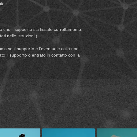
sta.
• Vi consigliamo di in
meteorologiche, sul tr
di prepararvi adeguat
prodotto.
re che il supporto sia fissato correttamente.
• Se utilizzate il pro
ti nelle istruzioni.)
come ad esempio una
di sicurezza del costr
solo se il supporto e l’eventuale colla non
del casco.
lato il supporto o entrato in contatto con la
• Utilizzate il prodot
5. Dovete leggere e
le condizioni relative 
connesse all’uso del p
accettate inoltre tutte
ai diritti.
6. Tutti i rischi deriv
interamente sull’uten
che il prodotto venga 
7. L’uso del prodotto
regolamenti locali o n
che l’uso corretto e 
sotto la vostra respons