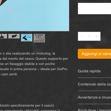
Quantità
*
our o stia realizzando un motovlog, la
Aggiungi al carre
la dal mento del casco. Questo supporto per
ce un fissaggio stabile e con poche
 visuale in prima persona – ideale per GoPro,
Guida rapida
 cam simili.
Le istruzioni sono dis
Contenuto della c
Supporto stampat
Avvertenze e rinunc
materiale resisten
Con colla
(Sugru) –
izzato specificamente per il casco)
Acquistando e utilizz
tampone alcolico p
Produttore / import
ano pienamente utilizzabili, compresa la