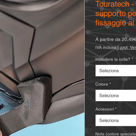
Touratech -
supporto pe
fissaggio a
A partire da
20,49
IVA inclusa
|
zzgl. V
Includere la colla?
*
Seleziona
Colore
*
Seleziona
Accessori
*
Seleziona
Nota (colore speciale)