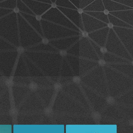
formarvi in anticipo sulle condizioni
affico e sullo stato delle strade e
amente prima di utilizzare il
dotto durante la guida di un veicolo,
 moto, dovete rispettare le norme
uttore del veicolo e del produttore
to con prudenza.
 comprendere completamente tutte
ai diritti legali e alle avvertenze
rodotto. Utilizzando il prodotto,
 le condizioni relative alla rinuncia
anti dall’uso del prodotto ricadono
te, indipendentemente dal fatto
utilizzato dall’acquirente originario.
 può violare norme di prova o
azionali. Siate inoltre consapevoli
sicuro del prodotto è interamente
abilità. Se non restituite il