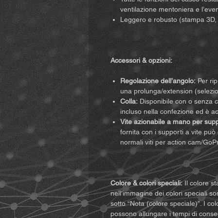
ventilazione mentoniera e l’eve
Leggero e robusto (stampa 3D, r
Accessori & opzioni:
Regolazione dell’angolo:
Per rip
una prolunga/extension (selezio
Colla:
Disponibile con o senza co
incluso nella confezione ed è a
Vite azionabile a mano per suppo
fornita con i supporti a vite può
normali viti per action cam/GoP
Colore & colori speciali:
Il colore st
nell’immagine dei colori speciali son
sotto “Nota (colore speciale)”. I c
possono allungare i tempi di conseg