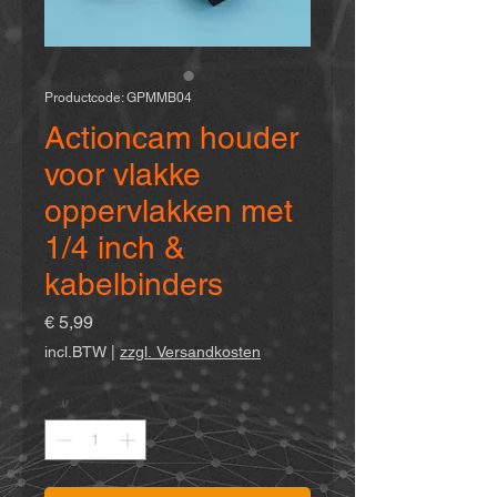
Productcode: GPMMB04
Actioncam houder
voor vlakke
oppervlakken met
1/4 inch &
kabelbinders
Prijs
€ 5,99
incl.BTW
|
zzgl. Versandkosten
Aantal
*