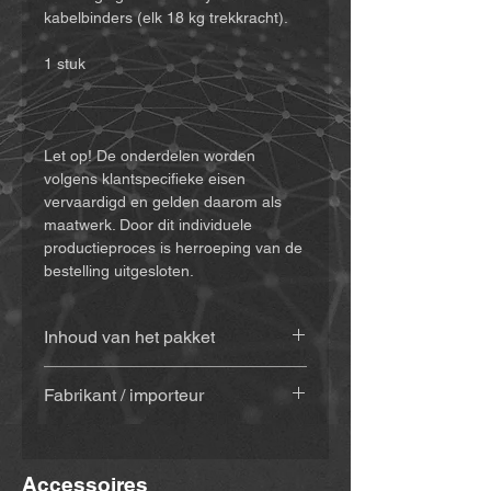
kabelbinders (elk 18 kg trekkracht).
1 stuk
Let op! De onderdelen worden
volgens klantspecifieke eisen
vervaardigd en gelden daarom als
maatwerk. Door dit individuele
productieproces is herroeping van de
bestelling uitgesloten.
Inhoud van het pakket
Houder, M5-schroef, M5-moer en
Fabrikant / importeur
1/4-inch moer
2 x nylon kabelbinders 3,6 x 200
MiBike - Mike Becker, Vormholzer
mm (trekkracht 18 kg)
Ring 23, 58456 Witten,
Accessoires
www.mibike.de