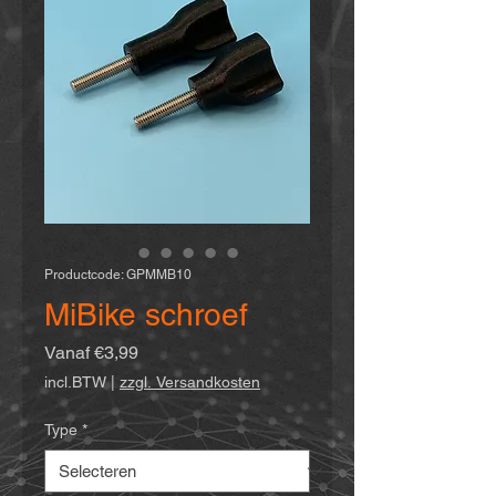
Productcode: GPMMB10
MiBike schroef
Verkoopprijs
Vanaf
€3,99
incl.BTW
|
zzgl. Versandkosten
Type
*