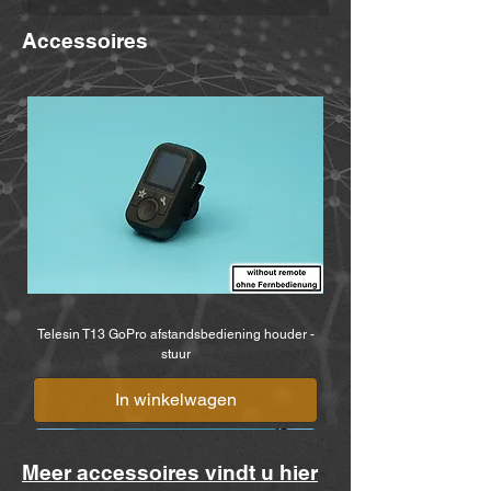
Ring 23, 58456 Witten,
Accessoires
www.mibike.de
Telesin T13 GoPro afstandsbediening houder -
stuur
In winkelwagen
Meer accessoires vindt u hier