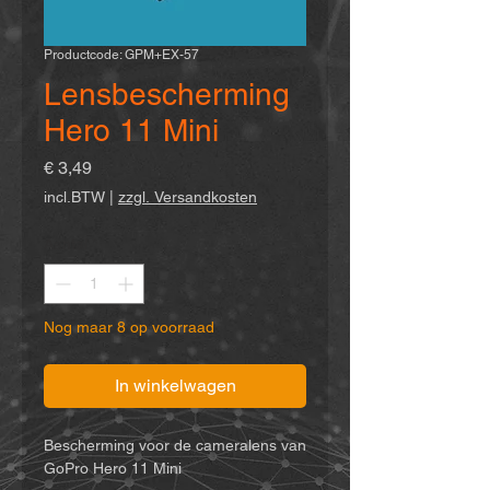
Productcode: GPM+EX-57
Lensbescherming
Hero 11 Mini
Prijs
€ 3,49
incl.BTW
|
zzgl. Versandkosten
Aantal
*
Nog maar 8 op voorraad
In winkelwagen
Bescherming voor de cameralens van
GoPro Hero 11 Mini