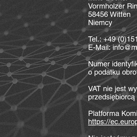
Vormholzer Ri
58456 Witten
Niemcy
Tel.: +49 (0)151
E-Mail: info@m
Numer identyfi
o podatku obr
VAT nie jest 
przedsiębiorcą
Platforma Komi
https://ec.euro