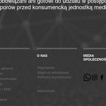
obowiązani ani gotowi do udziału w postę
sporów przed konsumencką jednostką medi
O NAS
MEDIA
SPOŁECZNOŚ
Regulamin
a główna
Right of withdrawal
kt
Polityka prywatności
amontować
kt
 i FAQ
Impressum
Seite