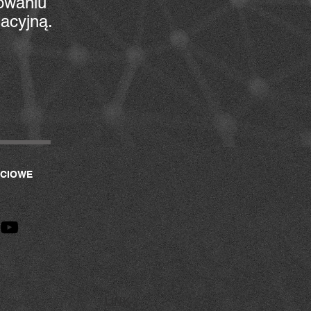
powaniu
acyjną.
CIOWE
LINK