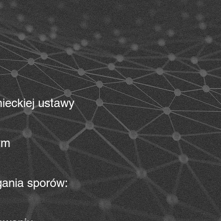
ieckiej ustawy
ym
gania sporów: