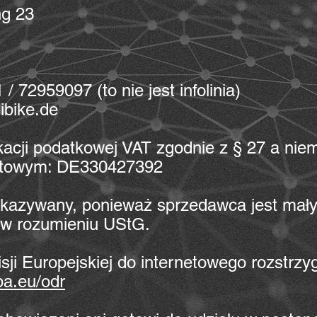
ng 23
 / 72959097 (to nie jest infolinia)
ibike.de
kacji podatkowej VAT zgodnie z § 27 a niem
otowym: DE330427392
wykazywany, ponieważ sprzedawca jest mał
 w rozumieniu UStG.
sji Europejskiej do internetowego rozstrzy
pa.eu/odr