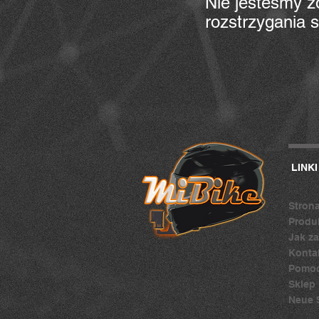
Nie jesteśmy z
rozstrzygania 
LINKI
Stron
Produ
Jak z
Konta
Pomoc
Sklep
Neue 