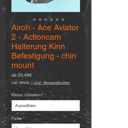
Airoh - Ace Aviator
2 - Actioncam
Halterung Kinn
Befestigung - chin
mount
Sale-
ab
20,49€
Preis
inkl. MwSt.
|
zzgl. Versandkosten
Kleber mitliefern?
*
Farbe
*