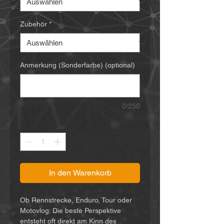
Zubehör
*
Anmerkung (Sonderfarbe) (optional)
0/250
Anzahl
*
In den Warenkorb
Ob Rennstrecke, Enduro, Tour oder
Motovlog: Die beste Perspektive
entsteht oft direkt am Kinn des