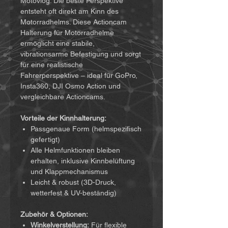
Motovlog: Die beste Perspektive
entsteht oft direkt am Kinn des
Motorradhelms. Diese Actioncam
Halterung für Motorradhelme
ermöglicht eine stabile,
vibrationsarme Befestigung und sorgt
für eine realistische
Fahrerperspektive – ideal für GoPro,
Insta360, DJI Osmo Action und
vergleichbare Actioncams.
Vorteile der Kinnhalterung:
Passgenaue Form (helmspezifisch
gefertigt)
Alle Helmfunktionen bleiben
erhalten, inklusive Kinnbelüftung
und Klappmechanismus
Leicht & robust (3D-Druck,
wetterfest & UV-beständig)
Zubehör & Optionen:
Winkelverstellung:
Für flexible