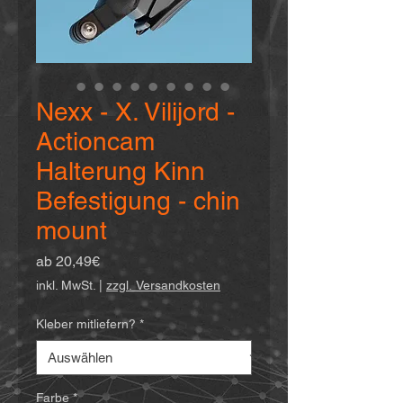
Nexx - X. Vilijord -
Actioncam
Halterung Kinn
Befestigung - chin
mount
Sale-
ab
20,49€
Preis
inkl. MwSt.
|
zzgl. Versandkosten
Kleber mitliefern?
*
Farbe
*