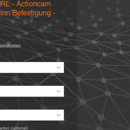
WRL - Actioncam
inn Befestigung -
rsandkosten
rbe) (optional)