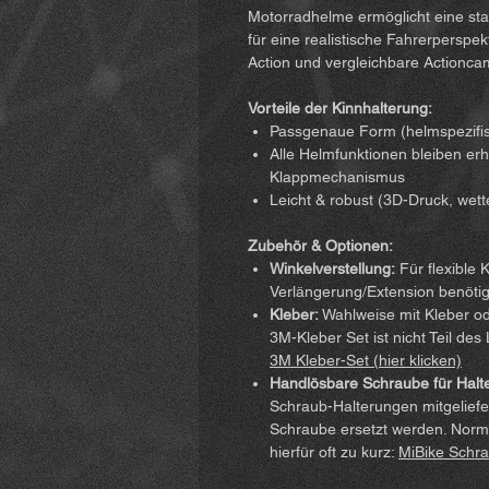
Motorradhelme ermöglicht eine sta
für eine realistische Fahrerperspe
Action und vergleichbare Actionca
Vorteile der Kinnhalterung:
Passgenaue Form (helmspezifisc
Alle Helmfunktionen bleiben erh
Klappmechanismus
Leicht & robust (3D-Druck, wett
Zubehör & Optionen:
Winkelverstellung:
Für flexible 
Verlängerung/Extension benötig
Kleber:
Wahlweise mit Kleber ode
3M-Kleber Set ist nicht Teil des
3M Kleber-Set (hier klicken)
Handlösbare Schraube für Halt
Schraub-Halterungen mitgelief
Schraube ersetzt werden. Nor
hierfür oft zu kurz:
MiBike Schra