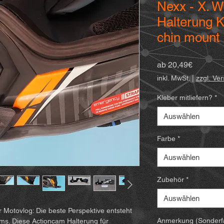
Nexx - X. 
Halterung K
chin mount
Sale-
ab
20,49€
Preis
inkl. MwSt.
|
zzgl. Ve
Kleber mitliefern?
*
Auswählen
Farbe
*
Auswählen
Zubehör
*
Auswählen
 Motovlog: Die beste Perspektive entsteht
Anmerkung (Sonderfa
lms. Diese Actioncam Halterung für