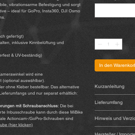
bile, vibrationsarme Befestigung und sorgt
ktive – ideal für GoPro, Insta360, DJI Osmo
ms.
Anzahl
*
h gefertigt)
alten, inklusive Kinnbelüftung und
erfest & UV-beständig)
In den Warenkor
Kamerawinkel wird eine
t (optional auswählbar).
Kurzanleitung
r ohne Kleber bestellbar. Das alternative
 Lieferumfangs und nur separat erhältlich:
Die Anleitung findet 
Lieferumfang
erungen mit Schraubanschluss:
Die bei
erte Inbusschraube kann durch diese MiBike
3D-gedruckte Hal
Hinweis und Verzi
male Actioncam-/GoPro-Schrauben sind
und UV-beständig
ube (hier klicken)
Mit Kleber
(Sugru)
Durch den Kauf und 
(Kleber, Alkohol-
Hersteller / Import