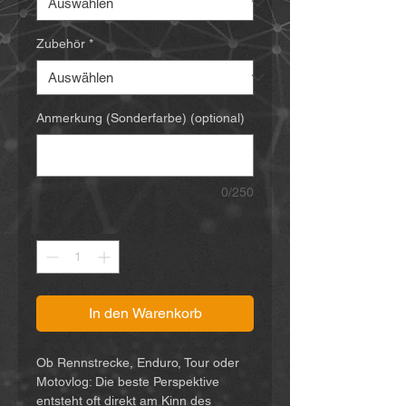
Zubehör
*
Anmerkung (Sonderfarbe) (optional)
0/250
Anzahl
*
In den Warenkorb
Ob Rennstrecke, Enduro, Tour oder
Motovlog: Die beste Perspektive
entsteht oft direkt am Kinn des