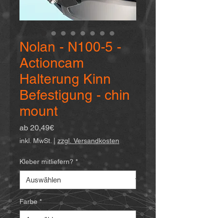
Nolan - N100-5 -
Actioncam
Halterung Kinn
Befestigung - chin
mount
Sale-
ab
20,49€
Preis
inkl. MwSt.
|
zzgl. Versandkosten
Kleber mitliefern?
*
Farbe
*