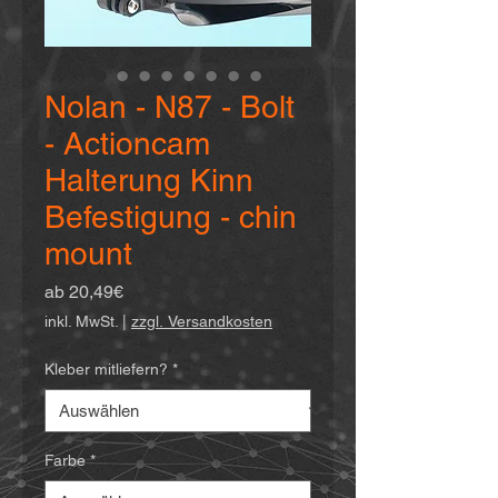
Nolan - N87 - Bolt
- Actioncam
Halterung Kinn
Befestigung - chin
mount
Sale-
ab
20,49€
Preis
inkl. MwSt.
|
zzgl. Versandkosten
Kleber mitliefern?
*
Farbe
*