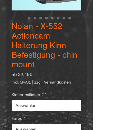
Nolan - X-552
Actioncam
Halterung Kinn
Befestigung - chin
mount
Sale-
ab
22,49€
Preis
inkl. MwSt.
|
zzgl. Versandkosten
Kleber mitliefern?
*
Farbe
*