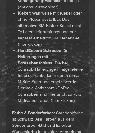
Verlängerung/Extension benötigt
(optional auswählbar).
Kleber:
Wahlweise mit Kleber oder
ohne Kleber bestellbar. Das
alternative 3M-Kleber Set ist nicht
Teil des Lieferumfangs und nur
separat erhältlich:
3M Kleber-Set
(hier klicken)
Handlösbare Schraube für
Halterungen mit
Schraubanschluss:
Die bei
Schraub-Halterungen mitgelieferte
Inbusschraube kann durch diese
MiBike Schraube ersetzt werden.
Normale Actioncam-/GoPro-
Schrauben sind hierfür oft zu kurz:
MiBike Schraube (hier klicken)
Farbe & Sonderfarben:
Standardfarbe
ist Schwarz. Alle Farben aus dem
Sonderfarben-Bild sind lieferbar.
Wunschfarbe bitte unter „Anmerkung