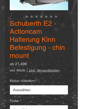
Schuberth E2 -
Actioncam
Halterung Kinn
Befestigung - chin
mount
Sale-
ab
21,49€
Preis
inkl. MwSt.
|
zzgl. Versandkosten
Kleber mitliefern?
*
Farbe
*