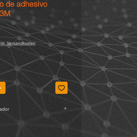
o de adhesivo
) 3M
zgl. Versandkosten
o
tador
r, Vormholzer Ring 23, 58456
de