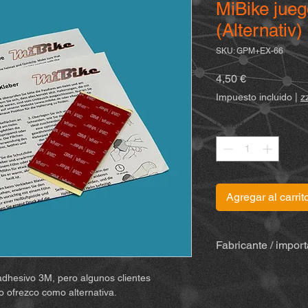
MiBike jueg
(Alternativ
SKU: GPM+EX-66
Precio
4,50 €
Impuesto incluido
|
z
Cantidad
*
Agregar al carrit
Fabricante / impor
MiBike - Mike Becke
adhesivo 3M, pero algunos clientes
Witten, www.mibike.
lo ofrezco como alternativa.