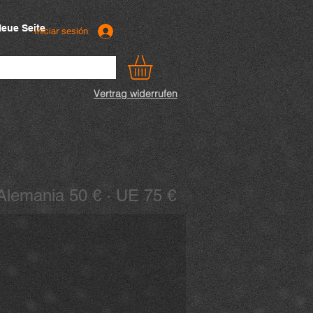
eue Seite
Iniciar sesión
Vertrag widerrufen
: Alemania 50 € · UE 75 €