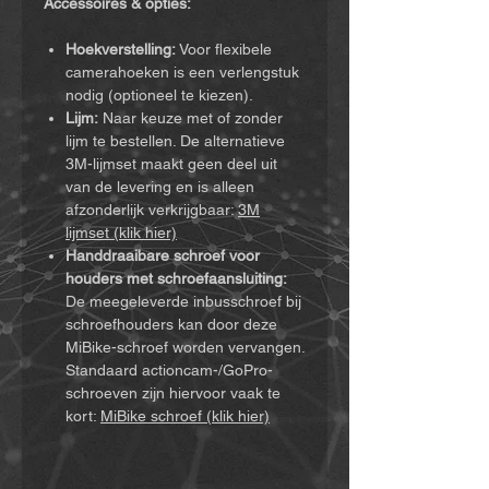
Accessoires & opties:
Hoekverstelling:
Voor flexibele
camerahoeken is een verlengstuk
nodig (optioneel te kiezen).
Lijm:
Naar keuze met of zonder
lijm te bestellen. De alternatieve
3M-lijmset maakt geen deel uit
van de levering en is alleen
afzonderlijk verkrijgbaar:
3M
lijmset (klik hier)
Handdraaibare schroef voor
houders met schroefaansluiting:
De meegeleverde inbusschroef bij
schroefhouders kan door deze
MiBike-schroef worden vervangen.
Standaard actioncam-/GoPro-
schroeven zijn hiervoor vaak te
kort:
MiBike schroef (klik hier)