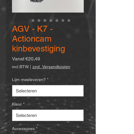
AGV - K7 -
Actioncam
kinbevestiging
Verkoopprijs
Vanaf
€20,49
incl.BTW
|
zzgl. Versandkosten
Lijm meeleveren?
*
Kleur
*
Accessoires
*