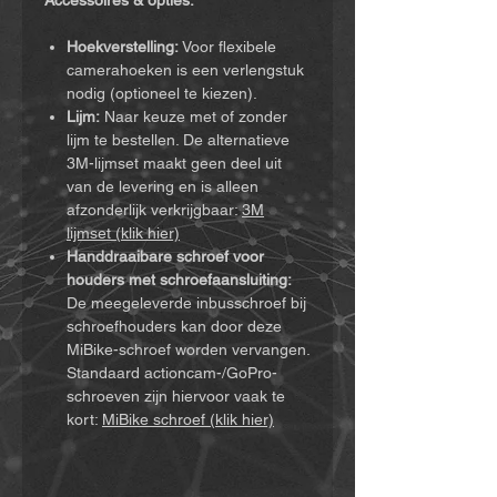
Accessoires & opties:
Hoekverstelling:
Voor flexibele
camerahoeken is een verlengstuk
nodig (optioneel te kiezen).
Lijm:
Naar keuze met of zonder
lijm te bestellen. De alternatieve
3M-lijmset maakt geen deel uit
van de levering en is alleen
afzonderlijk verkrijgbaar:
3M
lijmset (klik hier)
Handdraaibare schroef voor
houders met schroefaansluiting:
De meegeleverde inbusschroef bij
schroefhouders kan door deze
MiBike-schroef worden vervangen.
Standaard actioncam-/GoPro-
schroeven zijn hiervoor vaak te
kort:
MiBike schroef (klik hier)