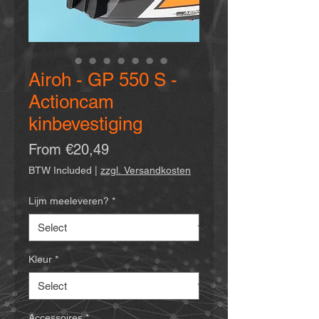
Airoh - GP 550 S -
Actioncam
kinbevestiging
Price
From €20,49
BTW Included
|
zzgl. Versandkosten
Lijm meeleveren?
*
Kleur
*
Accessoires
*