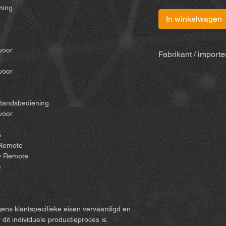
ming.
In winkelwagen
voor
Fabrikant / importe
voor
MiBike - Mike Becke
Witten, www.mibike.
tandsbediening
 voor
e
 Remote
w Remote
e
ens klantspecifieke eisen vervaardigd en
it individuele productieproces is