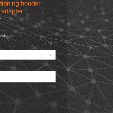
diening houder
 adapter
9
sandkosten
0/500