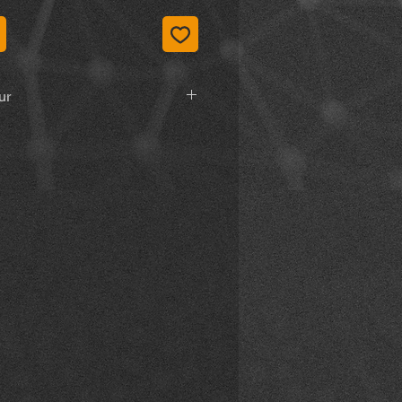
ur
r, Vormholzer Ring 23, 58456
de