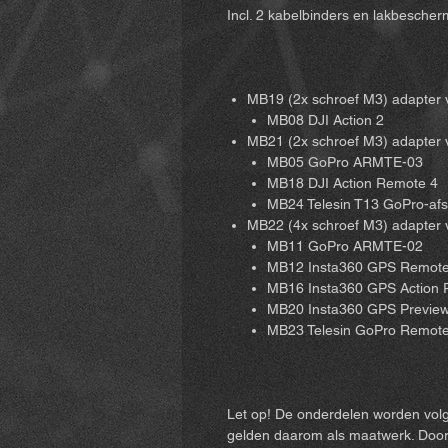
Incl. 2 kabelbinders en lakbescher
MB19 (2x schroef M3) adapter 
MB08 DJI Action 2
MB21 (2x schroef M3) adapter 
MB05 GoPro ARMTE-03
MB18 DJI Action Remote 4
MB24 Telesin T13 GoPro-afs
MB22 (4x schroef M3) adapter
MB11 GoPro ARMTE-02
MB12 Insta360 GPS Remot
MB16 Insta360 GPS Action
MB20 Insta360 GPS Previe
MB23 Telesin GoPro Remot
Let op! De onderdelen worden volg
gelden daarom als maatwerk. Door d