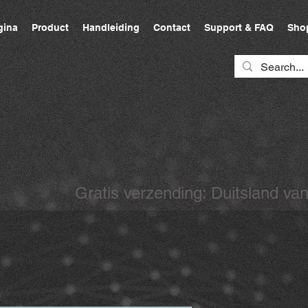
gina
Product
Handleiding
Contact
Support & FAQ
Sho
Gratis verzending:
Duitsland v