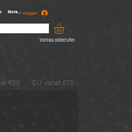
p
More...
Inloggen
Vertrag widerrufen
anaf €50 EU vanaf €75