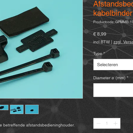
Afstandsbe
kabelbinder
Productcode: GPMMB-1
Prijs
€ 8,99
incl.BTW
|
zzgl. Ver
Type
*
Selecteren
Diameter ø (mm)
*
Aantal
*
de betreffende afstandsbedieninghouder.