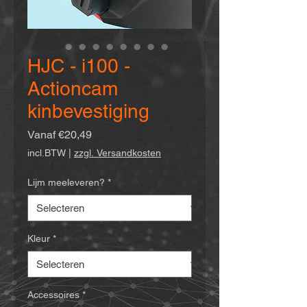
HJC - i100 -
Actioncam
kinbevestiging
Verkoopprijs
Vanaf
€20,49
incl.BTW
|
zzgl. Versandkosten
Lijm meeleveren?
*
Kleur
*
Accessoires
*