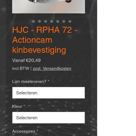
HJC - RPHA 72 -
Actioncam
kinbevestiging
Verkoopprijs
Vanaf
€20,49
incl.BTW
|
zzgl. Versandkosten
Lijm meeleveren?
*
Kleur
*
Accessoires
*