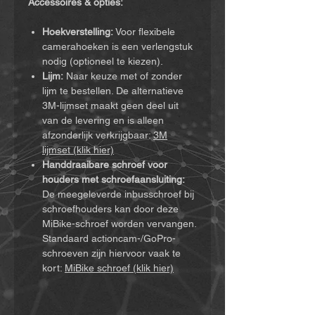
Accessoires & opties:
Hoekverstelling:
Voor flexibele
camerahoeken is een verlengstuk
nodig (optioneel te kiezen).
Lijm:
Naar keuze met of zonder
lijm te bestellen. De alternatieve
3M-lijmset maakt geen deel uit
van de levering en is alleen
afzonderlijk verkrijgbaar:
3M
lijmset (klik hier)
Handdraaibare schroef voor
houders met schroefaansluiting:
De meegeleverde inbusschroef bij
schroefhouders kan door deze
MiBike-schroef worden vervangen.
Standaard actioncam-/GoPro-
schroeven zijn hiervoor vaak te
kort:
MiBike schroef (klik hier)