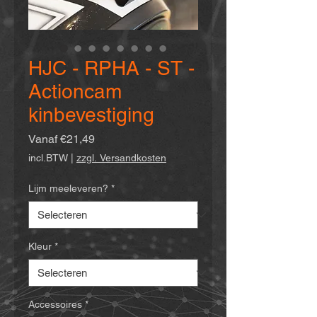
HJC - RPHA - ST -
Actioncam
kinbevestiging
Verkoopprijs
Vanaf
€21,49
incl.BTW
|
zzgl. Versandkosten
Lijm meeleveren?
*
Kleur
*
Accessoires
*