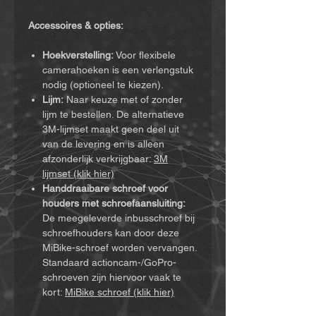
Accessoires & opties:
Hoekverstelling:
Voor flexibele
camerahoeken is een verlengstuk
nodig (optioneel te kiezen).
Lijm:
Naar keuze met of zonder
lijm te bestellen. De alternatieve
3M-lijmset maakt geen deel uit
van de levering en is alleen
afzonderlijk verkrijgbaar:
3M
lijmset (klik hier)
Handdraaibare schroef voor
houders met schroefaansluiting:
De meegeleverde inbusschroef bij
schroefhouders kan door deze
MiBike-schroef worden vervangen.
Standaard actioncam-/GoPro-
schroeven zijn hiervoor vaak te
kort:
MiBike schroef (klik hier)