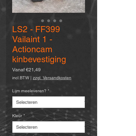
LS2 - FF399
Vailaint 1 -
Actioncam
kinbevestiging
Verkoopprijs
Vanaf
€21,49
incl.BTW
|
zzgl. Versandkosten
Lijm meeleveren?
*
Kleur
*