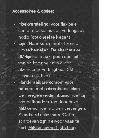
Accessoires & opties:
Hoekverstelling:
Voor flexibele
camerahoeken is een verlengstuk
nodig (optioneel te kiezen).
Lijm:
Naar keuze met of zonder
lijm te bestellen. De alternatieve
3M-lijmset maakt geen deel uit
van de levering en is alleen
afzonderlijk verkrijgbaar:
3M
lijmset (klik hier)
Handdraaibare schroef voor
houders met schroefaansluiting:
De meegeleverde inbusschroef bij
schroefhouders kan door deze
MiBike-schroef worden vervangen.
Standaard actioncam-/GoPro-
schroeven zijn hiervoor vaak te
kort:
MiBike schroef (klik hier)