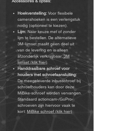
Accessoires & opties:
Hoekverstelling:
Voor flexibele
camerahoeken is een verlengstuk
nodig (optioneel te kiezen).
Lijm:
Naar keuze met of zonder
lijm te bestellen. De alternatieve
3M-lijmset maakt geen deel uit
van de levering en is alleen
afzonderlijk verkrijgbaar:
3M
lijmset (klik hier)
Handdraaibare schroef voor
houders met schroefaansluiting:
De meegeleverde inbusschroef bij
schroefhouders kan door deze
MiBike-schroef worden vervangen.
Standaard actioncam-/GoPro-
schroeven zijn hiervoor vaak te
kort:
MiBike schroef (klik hier)