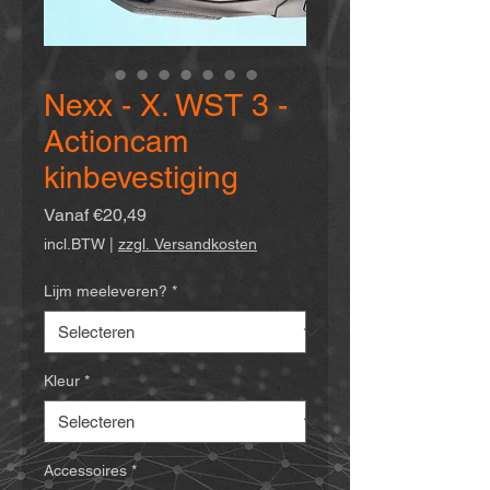
Nexx - X. WST 3 -
Actioncam
kinbevestiging
Verkoopprijs
Vanaf
€20,49
incl.BTW
|
zzgl. Versandkosten
Lijm meeleveren?
*
Kleur
*
Accessoires
*