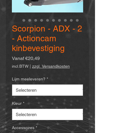
Scorpion - ADX - 2
- Actioncam
kinbevestiging
Verkoopprijs
Vanaf
€20,49
incl.BTW
|
zzgl. Versandkosten
Lijm meeleveren?
*
Kleur
*
Accessoires
*