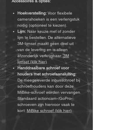
Accessoires & opties:
Hoekverstelling:
Voor flexibele
camerahoeken is een verlengstuk
nodig (optioneel te kiezen).
Lijm:
Naar keuze met of zonder
lijm te bestellen. De alternatieve
3M-lijmset maakt geen deel uit
van de levering en is alleen
afzonderlijk verkrijgbaar:
3M
lijmset (klik hier)
Handdraaibare schroef voor
houders met schroefaansluiting:
De meegeleverde inbusschroef bij
schroefhouders kan door deze
MiBike-schroef worden vervangen.
Standaard actioncam-/GoPro-
schroeven zijn hiervoor vaak te
kort:
MiBike schroef (klik hier)