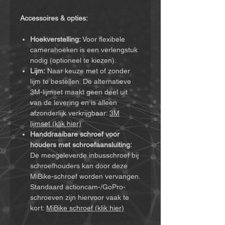
Accessoires & opties:
Hoekverstelling:
Voor flexibele
camerahoeken is een verlengstuk
nodig (optioneel te kiezen).
Lijm:
Naar keuze met of zonder
lijm te bestellen. De alternatieve
3M-lijmset maakt geen deel uit
van de levering en is alleen
afzonderlijk verkrijgbaar:
3M
lijmset (klik hier)
Handdraaibare schroef voor
houders met schroefaansluiting:
De meegeleverde inbusschroef bij
schroefhouders kan door deze
MiBike-schroef worden vervangen.
Standaard actioncam-/GoPro-
schroeven zijn hiervoor vaak te
kort:
MiBike schroef (klik hier)