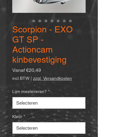
Scorpion - EXO
GT SP -
Actioncam
kinbevestiging
Verkoopprijs
Vanaf
€20,49
incl.BTW
|
zzgl. Versandkosten
Lijm meeleveren?
*
Kleur
*