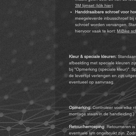
3M lijmset (klik hier)
Handdraaibare schroef voor hou
meegeleverde inbusschroef bij
schroef worden vervangen. Sta
hiervoor vaak te kort:
MiBike sch
Kleur & speciale kleuren:
Standaardk
afbeelding met speciale kleuren zi
bij "Opmerking (speciale kleur)". S
de levertijd verlengen en zijn uitge
eventueel op aanvraag.
Opmerking:
Controleer voor elke rit
montage staan in de handleiding.)
Retour/herroeping:
Retourneren is 
eventuele lijm ongebruikt zijn. Zodr