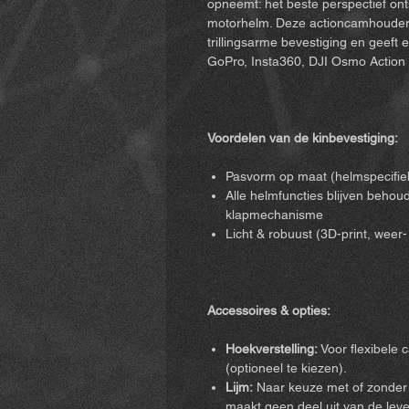
opneemt: het beste perspectief ont
motorhelm. Deze actioncamhouder 
trillingsarme bevestiging en geeft e
GoPro, Insta360, DJI Osmo Action 
Voordelen van de kinbevestiging:
Pasvorm op maat (helmspecifie
Alle helmfuncties blijven behoude
klapmechanisme
Licht & robuust (3D-print, weer
Accessoires & opties:
Hoekverstelling:
Voor flexibele 
(optioneel te kiezen).
Lijm:
Naar keuze met of zonder li
maakt geen deel uit van de lever