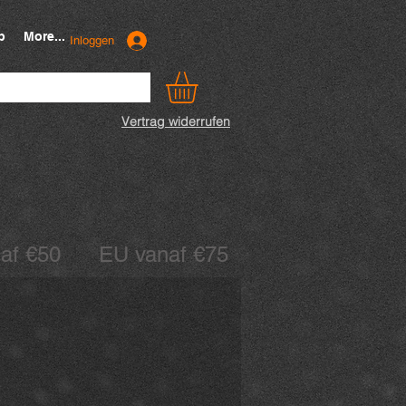
p
More...
Inloggen
Vertrag widerrufen
anaf €50 EU vanaf €75