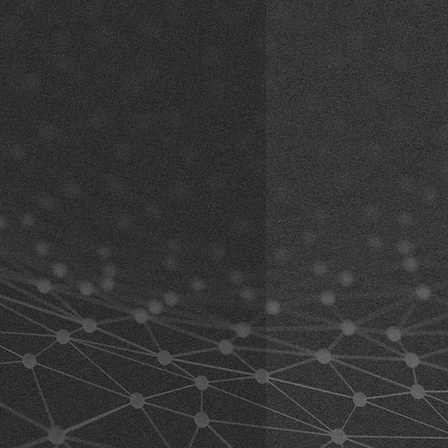
zwart
(bij speciale kleuren mogelijk
r, Vormholzer Ring 23, 58456
e onderstaande voorwaarden vóór
de
n en begrepen. Door het product te
or hoekverstelling (incl.
kkoord met deze overeenkomst en
ien gekozen:
le aanspraken. Als u niet met alle
et schroefaansluiting:
Verlenging
gaat, retourneer het product voor
(klik hier)
taling.
-varianten:
Verlenging
’s volledig begrijpen en accepteren
met Quickclip (klik hier)
an door onjuist gedrag van uzelf of
optreden tijdens het gebruik van
s- en functietests kunnen
 oppervlakkige sporen ontstaan. De
rgen dat uw gezondheidstoestand
anks nieuw en ongebruikt. Omdat
roduct toelaat en dat u in
e praktijk kan worden getest, wordt
eke conditie bent om apparatuur
el als voorbeeldmodel
men met het product kan worden
t u ervoor zorgen dat het product
beperkt en dat u het veilig kunt
g zijn en verantwoordelijkheid
et gebruik van het product.
de waarschuwingen en
n begrijpen: