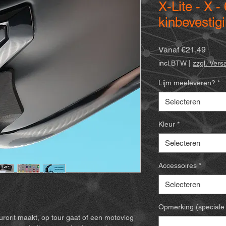
X-Lite - X 
kinbevestig
Verko
Vanaf
€21,49
incl.BTW
|
zzgl. Ver
Lijm meeleveren?
*
Selecteren
Kleur
*
Selecteren
Accessoires
*
Selecteren
Opmerking (speciale 
ndurorit maakt, op tour gaat of een motovlog