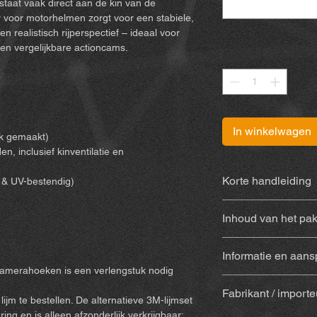
staat vaak direct aan de kin van de
voor motorhelmen zorgt voor een stabiele,
en realistisch rijperspectief – ideaal voor
en vergelijkbare actioncams.
Aantal
*
In winkelwagen
k gemaakt)
n, inclusief kinventilatie en
Korte handleiding
- & UV-bestendig)
U vindt de handleidi
Inhoud van het pak
3D-geprinte houd
Informatie en aansp
en UV-bestendig 
camerahoeken is een verlengstuk nodig
Met lijm
(Sugru) – 
Door dit product te 
alcoholpad voor r
Fabrikant / importe
afstand van belangrij
jm te bestellen. De alternatieve 3M-lijmset
staafjes) + handle
eventuele schadever
ing en is alleen afzonderlijk verkrijgbaar: