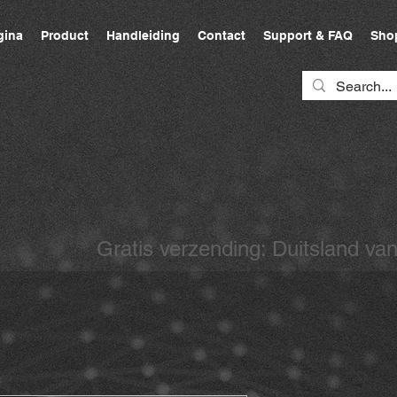
gina
Product
Handleiding
Contact
Support & FAQ
Sho
Gratis verzending:
Duitsland v