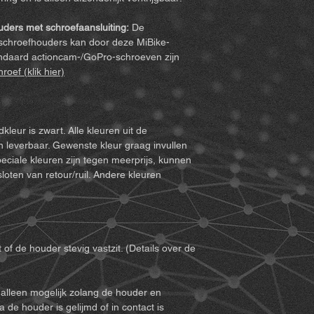
lijm is doorgaans
MiBike - Mike Becke
daarom voor dat u d
afwijkend).
Witten, www.mibike.
gebruik heeft geleze
ders met schroefaansluiting:
De
Accessoires-set
vo
gebruiken, gaat u a
 schroefhouders kan door deze MiBike-
verlenging) – ind
doet u afstand van al
ndaard actioncam-/GoPro-schroeven zijn
Voor houders m
voorwaarden akkoord 
roef (klik hier)
(scharnierend) 
een volledige terugbe
Voor Quickclip
1. U moet alle risico
(scharnierend) 
(ook die welke ontsta
anderen) die kunnen 
leur is zwart. Alle kleuren uit de
Aanwijzingen:
Door pa
het product.
jn leverbaar. Gewenste kleur graag invullen
incidenteel minimale
2. U moet ervoor zo
peciale kleuren zijn tegen meerprijs, kunnen
houders zijn desond
het gebruik van het p
sloten van retour/ruil. Andere kleuren
niet elke houder in d
voldoende goede fysi
het geprinte onderde
te gebruiken die sa
aangeboden.
gebruikt. Verder moe
uw vaardigheden niet 
gebruiken.
 of de houder stevig vastzit. (Details over de
3. U moet meerderjari
kunnen nemen voor h
4. U moet de volgen
alleen mogelijk zolang de houder en
aanwijzingen lezen e
a de houder is gelijmd of in contact is