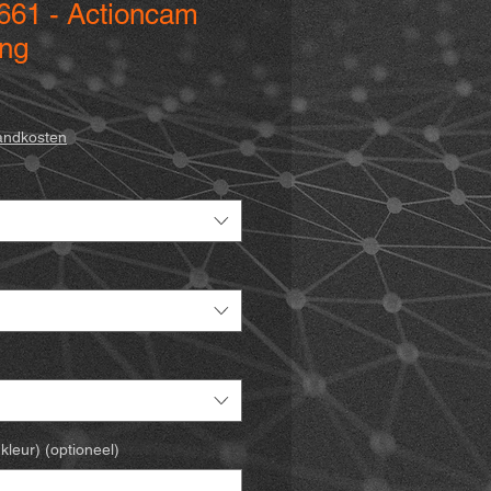
- 661 - Actioncam
ing
opprijs
sandkosten
kleur) (optioneel)